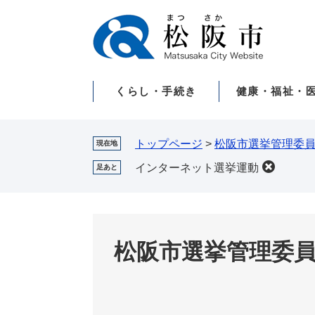
ペ
メ
ー
ニ
ジ
ュ
の
ー
先
を
くらし・手続き
健康・福祉・
頭
飛
で
ば
す。
し
て
トップページ
>
松阪市選挙管理委
現在地
本
インターネット選挙運動
足あと
文
へ
松阪市選挙管理委