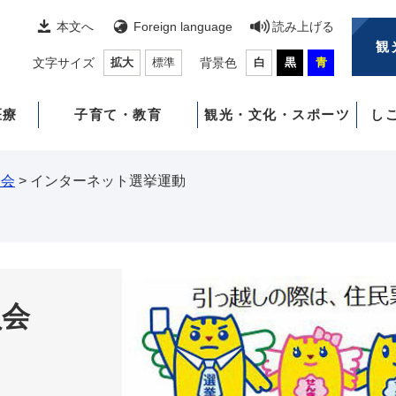
本文へ
Foreign language
読み上げる
観
文字サイズ
拡大
標準
背景色
白
黒
青
医療
子育て・教育
観光・文化・スポーツ
し
員会
>
インターネット選挙運動
員会