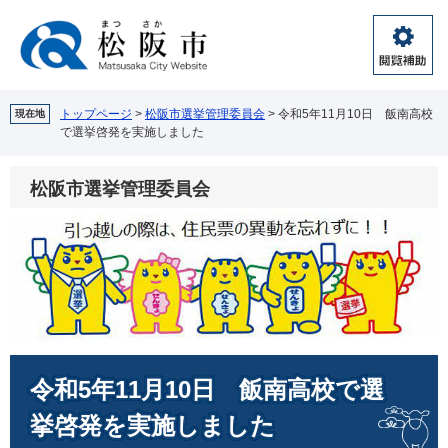
ペ
メ
ー
ニ
ジ
ュ
閲
の
ー
覧
先
を
補
頭
飛
トップページ
>
松阪市選挙管理委員会
>
令和5年11月10日 飯南高校
現在地
助
で選挙啓発を実施しました
で
ば
す。
し
て
松阪市選挙管理委員会
本
文
へ
本
令和5年11月10日 飯南高校で選
文
挙啓発を実施しました