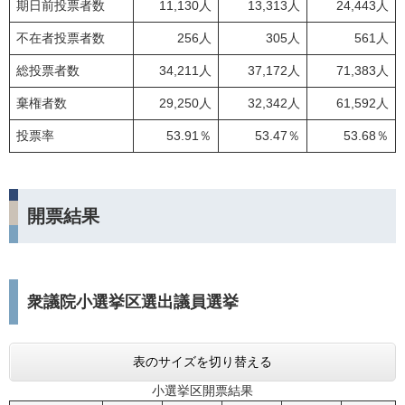
期日前投票者数
11,130人
13,313人
24,443人
不在者投票者数
256人
305人
561人
総投票者数
34,211人
37,172人
71,383人
棄権者数
29,250人
32,342人
61,592人
投票率
53.91％
53.47％
53.68％
開票結果
衆議院小選挙区選出議員選挙
表のサイズを切り替える
小選挙区開票結果