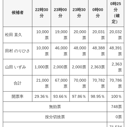
0時25
22時30
23時00
23時30
0時00
分
候補者
分
分
分
分
（確
定）
10,000
19,000
20,000
20,031
20,032
松田 直久
票
票
票
票
票
10,000
46,000
48,000
48,388
48,391
田村 のりひさ
票
票
票
票
票
2,363
山田 いずみ
1,000票
2,000票
2,000票
2,363票
票
21,000
67,000
70,000
70,782
70,786
合計
票
票
票
票
票
開票率
29.36％
93.66％
97.86％
98.95％
100％
無効票
748票
按分切捨票
0票
71,534