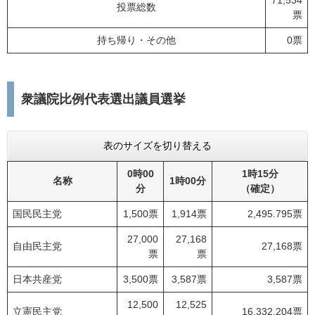
投票総数
票
持ち帰り・その他
0票
衆議院比例代表選出議員選挙
表のサイズを切り替える
0時00
1時15分
名称
1時00分
分
（確定）
国民民主党
1,500票
1,914票
2,495.795票
27,000
27,168
自由民主党
27,168票
票
票
日本共産党
3,500票
3,587票
3,587票
12,500
12,525
立憲民主党
16,332.204票