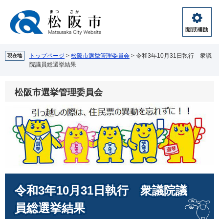
ペ
メ
ー
ニ
ジ
ュ
閲
の
ー
覧
先
を
補
頭
飛
トップページ
>
松阪市選挙管理委員会
>
令和3年10月31日執行 衆議
現在地
助
院議員総選挙結果
で
ば
す。
し
て
松阪市選挙管理委員会
本
文
へ
本
令和3年10月31日執行 衆議院議
文
員総選挙結果