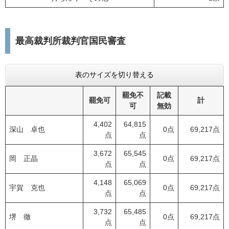
最高裁判所裁判官国民審査
表のサイズを切り替える
罷免不
記載
罷免可
計
可
無効
4,402
64,815
深山 卓也
0点
69,217点
点
点
3,672
65,545
岡 正晶
0点
69,217点
点
点
4,148
65,069
宇賀 克也
0点
69,217点
点
点
3,732
65,485
堺 徹
0点
69,217点
点
点