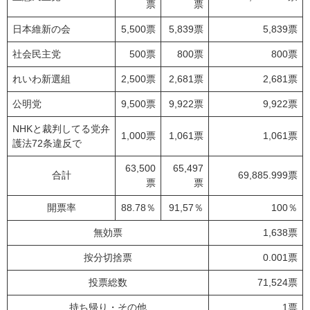
票
票
日本維新の会
5,500票
5,839票
5,839票
社会民主党
500票
800票
800票
れいわ新選組
2,500票
2,681票
2,681票
公明党
9,500票
9,922票
9,922票
NHKと裁判してる党弁
1,000票
1,061票
1,061票
護法72条違反で
63,500
65,497
合計
69,885.999票
票
票
開票率
88.78％
91,57％
100％
無効票
1,638票
按分切捨票
0.001票
投票総数
71,524票
持ち帰り・その他
1票