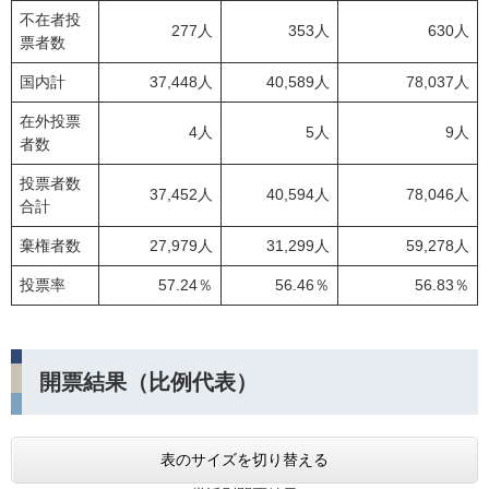
不在者投
277人
353人
630人
票者数
国内計
37,448人
40,589人
78,037人
在外投票
4人
5人
9人
者数
投票者数
37,452人
40,594人
78,046人
合計
棄権者数
27,979人
31,299人
59,278人
投票率
57.24％
56.46％
56.83％
開票結果（比例代表）
表のサイズを切り替える