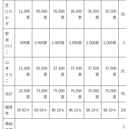
芝
ひろ
11,000
35,500
35,500
35,500
35,500
35,500
35,
か
票
票
票
票
票
票
ず
野
原
500票
2,000票
2,000票
2,000票
2,000票
2,000票
2,
のり
こ
山
本
11,000
35,500
37,500
37,500
37,500
37,500
37,
さち
票
票
票
票
票
票
こ
22,500
73,000
75,000
75,000
75,000
75,000
合計
76,
票
票
票
票
票
票
開票
28.83％
93.54％
96.10％
96.10％
96.10％
96.10％
100
率
無効
1,