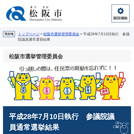
ペ
メ
ー
ニ
ジ
ュ
閲
の
ー
覧
先
を
補
頭
飛
トップページ
>
松阪市選挙管理委員会
>
平成28年7月10日執行 参議
現在地
助
院議員通常選挙結果
で
ば
す。
し
て
松阪市選挙管理委員会
本
文
へ
本
平成28年7月10日執行 参議院議
文
員通常選挙結果