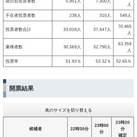
期日前投票者数
5,951人
7,300人
人
不在者投票者数
238人
310人
548人
70,465
投票者数合計
33,018人
37,447人
人
63,359
棄権者数
30,569人
32,790人
人
投票率
51.93％
53.32％
52.65％
開票結果
表のサイズを切り替える
23時20
23時00
候補者
22時30分
分
分
確定