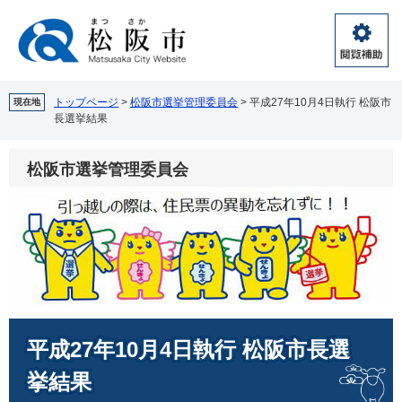
ペ
メ
ー
ニ
ジ
ュ
閲
の
ー
覧
先
を
補
頭
飛
トップページ
>
松阪市選挙管理委員会
>
平成27年10月4日執行 松阪市
現在地
助
長選挙結果
で
ば
す。
し
て
松阪市選挙管理委員会
本
文
へ
本
平成27年10月4日執行 松阪市長選
文
挙結果