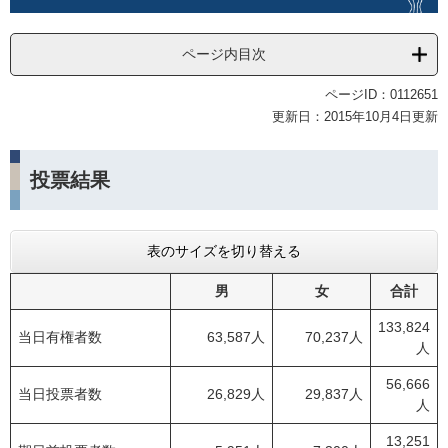
ページ内目次
ページID：0112651
更新日：2015年10月4日更新
投票結果
表のサイズを切り替える
男
女
合計
133,824
当日有権者数
63,587人
70,237人
人
56,666
当日投票者数
26,829人
29,837人
人
13,251