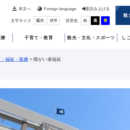
本文へ
Foreign language
読み上げる
観
文字サイズ
拡大
標準
背景色
白
黒
青
医療
子育て・教育
観光・文化・スポーツ
し
康・福祉・医療
>
障がい者福祉