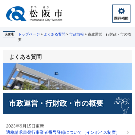
ペ
メ
ー
ニ
ジ
ュ
閲
の
ー
覧
先
を
補
頭
飛
トップページ
>
よくある質問
>
市政情報
>
市政運営・行財政・市の概
現在地
助
要
で
ば
す。
し
て
よくある質問
本
文
へ
本
市政運営・行財政・市の概要
文
2023年9月15日更新
適格請求書発行事業者番号登録について（インボイス制度）