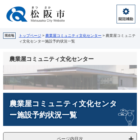
ペ
メ
ー
ニ
ジ
ュ
閲
の
ー
覧
先
を
補
頭
飛
トップページ
>
農業屋コミュニティ文化センター
>
農業屋コミュニテ
現在地
助
ィ文化センター施設予約状況一覧
で
ば
す。
し
て
農業屋コミュニティ文化センター
本
文
へ
本
農業屋コミュニティ文化センタ
文
ー施設予約状況一覧
ページ内目次