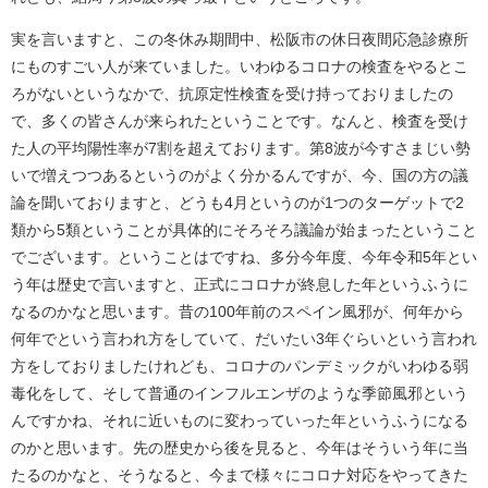
実を言いますと、この冬休み期間中、松阪市の休日夜間応急診療所
にものすごい人が来ていました。いわゆるコロナの検査をやるとこ
ろがないというなかで、抗原定性検査を受け持っておりましたの
で、多くの皆さんが来られたということです。なんと、検査を受け
た人の平均陽性率が7割を超えております。第8波が今すさまじい勢
いで増えつつあるというのがよく分かるんですが、今、国の方の議
論を聞いておりますと、どうも4月というのが1つのターゲットで2
類から5類ということが具体的にそろそろ議論が始まったということ
でございます。ということはですね、多分今年度、今年令和5年とい
う年は歴史で言いますと、正式にコロナが終息した年というふうに
なるのかなと思います。昔の100年前のスペイン風邪が、何年から
何年でという言われ方をしていて、だいたい3年ぐらいという言われ
方をしておりましたけれども、コロナのパンデミックがいわゆる弱
毒化をして、そして普通のインフルエンザのような季節風邪という
んですかね、それに近いものに変わっていった年というふうになる
のかと思います。先の歴史から後を見ると、今年はそういう年に当
たるのかなと、そうなると、今まで様々にコロナ対応をやってきた