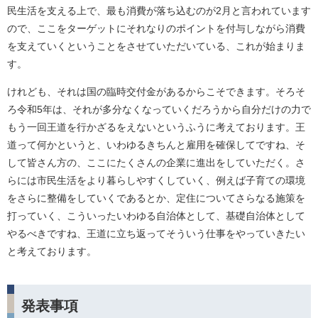
民生活を支える上で、最も消費が落ち込むのが2月と言われています
ので、ここをターゲットにそれなりのポイントを付与しながら消費
を支えていくということをさせていただいている、これが始まりま
す。
けれども、それは国の臨時交付金があるからこそできます。そろそ
ろ令和5年は、それが多分なくなっていくだろうから自分だけの力で
もう一回王道を行かざるをえないというふうに考えております。王
道って何かというと、いわゆるきちんと雇用を確保してですね、そ
して皆さん方の、ここにたくさんの企業に進出をしていただく。さ
らには市民生活をより暮らしやすくしていく、例えば子育ての環境
をさらに整備をしていくであるとか、定住についてさらなる施策を
打っていく、こういったいわゆる自治体として、基礎自治体として
やるべきですね、王道に立ち返ってそういう仕事をやっていきたい
と考えております。
発表事項