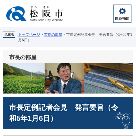
ペ
メ
ー
ニ
ジ
ュ
閲
の
ー
覧
先
を
補
頭
飛
トップページ
>
市長の部屋
>
市長定例記者会見 発言要旨（令和5年1
現在地
助
月6日）
で
ば
す。
し
て
市長の部屋
本
文
へ
本
市長定例記者会見 発言要旨（令
文
和5年1月6日）