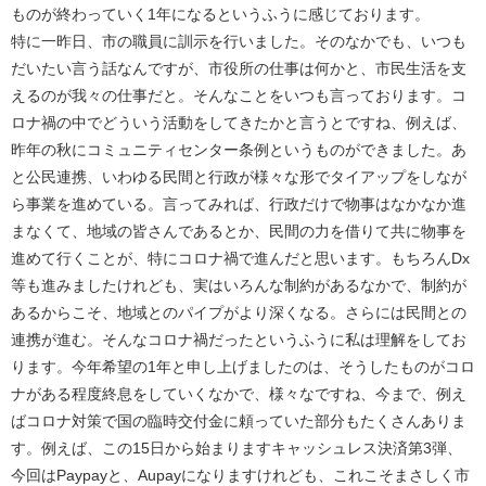
ものが終わっていく1年になるというふうに感じております。
特に一昨日、市の職員に訓示を行いました。そのなかでも、いつも
だいたい言う話なんですが、市役所の仕事は何かと、市民生活を支
えるのが我々の仕事だと。そんなことをいつも言っております。コ
ロナ禍の中でどういう活動をしてきたかと言うとですね、例えば、
昨年の秋にコミュニティセンター条例というものができました。あ
と公民連携、いわゆる民間と行政が様々な形でタイアップをしなが
ら事業を進めている。言ってみれば、行政だけで物事はなかなか進
まなくて、地域の皆さんであるとか、民間の力を借りて共に物事を
進めて行くことが、特にコロナ禍で進んだと思います。もちろんDx
等も進みましたけれども、実はいろんな制約があるなかで、制約が
あるからこそ、地域とのパイプがより深くなる。さらには民間との
連携が進む。そんなコロナ禍だったというふうに私は理解をしてお
ります。今年希望の1年と申し上げましたのは、そうしたものがコロ
ナがある程度終息をしていくなかで、様々なですね、今まで、例え
ばコロナ対策で国の臨時交付金に頼っていた部分もたくさんありま
す。例えば、この15日から始まりますキャッシュレス決済第3弾、
今回はPaypayと、Aupayになりますけれども、これこそまさしく市