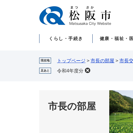
ペ
メ
ー
ニ
ジ
ュ
の
ー
先
を
くらし・手続き
健康・福祉・
頭
飛
で
ば
す。
し
て
トップページ
>
市長の部屋
>
市長
現在地
本
令和4年度分
足あと
文
へ
市長の部屋