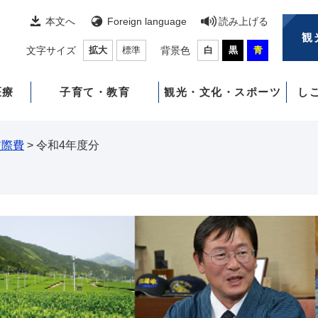
本文へ
Foreign language
読み上げる
観
文字サイズ
拡大
標準
背景色
白
黒
青
医療
子育て・教育
観光・文化・スポーツ
し
交際費
>
令和4年度分