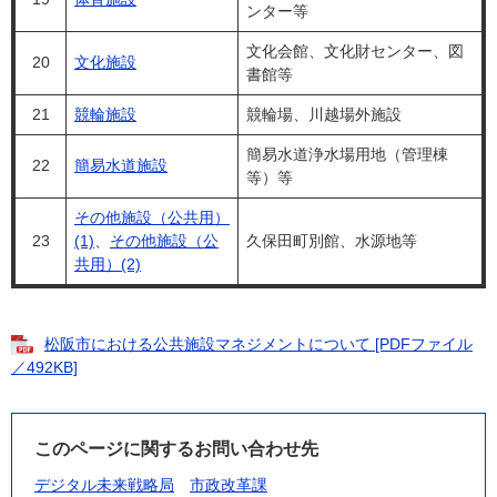
ンター等
文化会館、文化財センター、図
20
文化施設
書館等
21
競輪施設
競輪場、川越場外施設
簡易水道浄水場用地（管理棟
22
簡易水道施設
等）等
その他施設（公共用）
23
(1)
、
その他施設（公
久保田町別館、水源地等
共用）(2)
松阪市における公共施設マネジメントについて [PDFファイル
／492KB]
このページに関するお問い合わせ先
デジタル未来戦略局
市政改革課