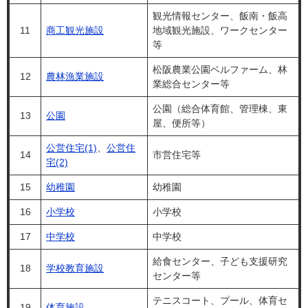
観光情報センター、飯南・飯高
11
商工観光施設
地域観光施設、ワークセンター
等
松阪農業公園ベルファーム、林
12
農林漁業施設
業総合センター等
公園（総合体育館、管理棟、東
13
公園
屋、便所等）
公営住宅(1)
、
公営住
14
市営住宅等
宅(2)
15
幼稚園
幼稚園
16
小学校
小学校
17
中学校
中学校
給食センター、子ども支援研究
18
学校教育施設
センター等
テニスコート、プール、体育セ
19
体育施設