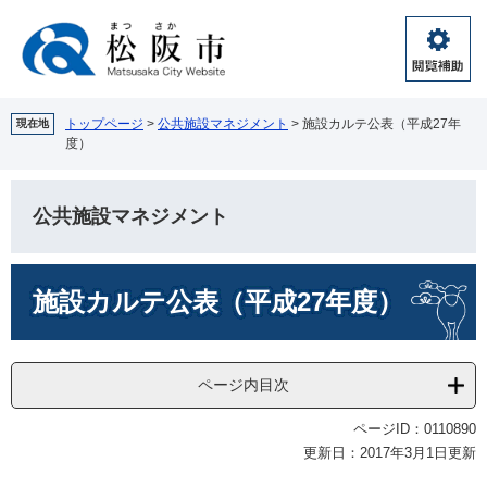
ペ
メ
ー
ニ
ジ
ュ
閲
の
ー
覧
先
を
補
頭
飛
トップページ
>
公共施設マネジメント
>
施設カルテ公表（平成27年
現在地
助
度）
で
ば
す。
し
て
公共施設マネジメント
本
文
へ
本
施設カルテ公表（平成27年度）
文
ページ内目次
ページID：0110890
更新日：2017年3月1日更新