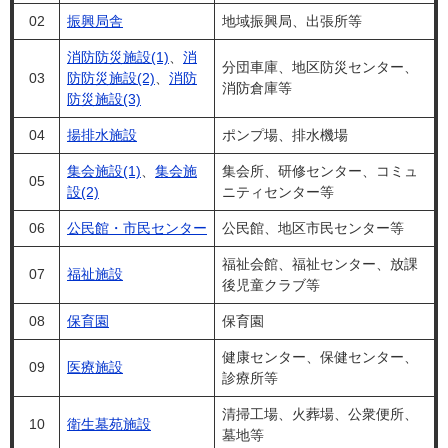
02
振興局舎
地域振興局、出張所等
消防防災施設(1)
、
消
分団車庫、地区防災センター、
03
防防災施設(2)
、
消防
消防倉庫等
防災施設(3)
04
揚排水施設
ポンプ場、排水機場
集会施設(1)
、
集会施
集会所、研修センター、コミュ
05
設(2)
ニティセンター等
06
公民館・市民センター
公民館、地区市民センター等
福祉会館、福祉センター、放課
07
福祉施設
後児童クラブ等
08
保育園
保育園
健康センター、保健センター、
09
医療施設
診療所等
清掃工場、火葬場、公衆便所、
10
衛生墓苑施設
墓地等