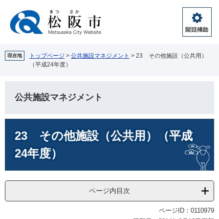
ペ
メ
ー
ニ
ジ
ュ
閲
の
ー
覧
先
を
補
頭
飛
トップページ
>
公共施設マネジメント
>
23 その他施設（公共用）
現在地
助
（平成24年度）
で
ば
す。
し
て
公共施設マネジメント
本
文
へ
本
23 その他施設（公共用）（平成
文
24年度）
ページ内目次
ページID：0110979