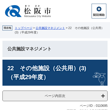
ペ
メ
ー
ニ
ジ
ュ
閲
の
ー
覧
先
を
補
頭
飛
トップページ
>
公共施設マネジメント
>
22 その他施設（公共用）
現在地
助
(3)（平成29年度）
で
ば
す。
し
て
公共施設マネジメント
本
文
へ
本
22 その他施設（公共用）(3)
文
（平成29年度）
ページ内目次
ページID：0110695