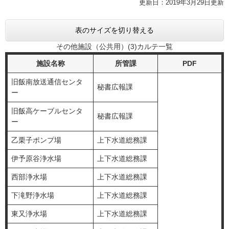
更新日：2019年3月29日更新
表のサイズを切り替える
その他施設（公共用）(3)カルテ一覧
施設名称
所管課
PDF
旧飯南放送通信センタ
秘書広報課
ー
旧飯高ケーブルセンタ
秘書広報課
ー
乙栗子ポンプ場
上下水道総務課
伊予原谷浄水場
上下水道総務課
西部浄水場
上下水道総務課
下滝野浄水場
上下水道総務課
東又浄水場
上下水道総務課