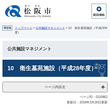
ペ
メ
ー
ニ
ジ
ュ
閲
の
ー
覧
先
を
補
頭
飛
トップページ
>
公共施設マネジメント
>
10 衛生墓苑施設（平成28年
現在地
助
度）
で
ば
す。
し
て
公共施設マネジメント
本
文
へ
本
10 衛生墓苑施設（平成28年度）
文
ページ内目次
ページID：0110862
更新日：2018年3月26日更新