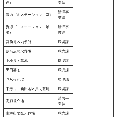
俣）
業課
清掃事
資源ゴミステーション（森）
業課
資源ゴミステーション（波
清掃事
瀬）
業課
宮前地区内便所
環境課
飯高広尾火葬場
環境課
上地共同墓地
環境課
黒田墓地
環境課
見永火葬場
環境課
下瀬古・新田地区共同墓地
環境課
清掃事
高須埋立地
業課
南舞出地区火葬場
環境課