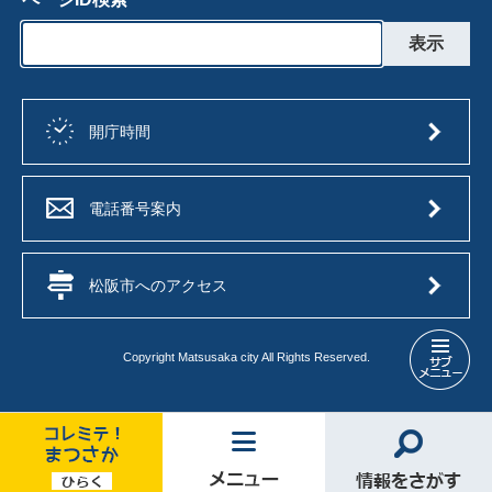
開庁時間
電話番号案内
松阪市へのアクセス
Copyright Matsusaka city All Rights Reserved.
公
共
施
設
マ
コ
メ
情
ネ
レ
ニ
報