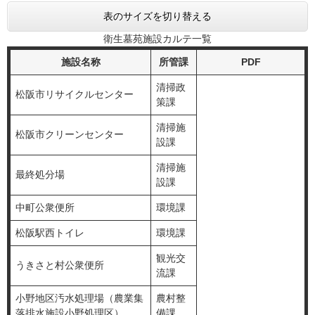
表のサイズを切り替える
衛生墓苑施設カルテ一覧
施設名称
所管課
PDF
清掃政
松阪市リサイクルセンター
策課
清掃施
松阪市クリーンセンター
設課
清掃施
最終処分場
設課
中町公衆便所
環境課
松阪駅西トイレ
環境課
観光交
うきさと村公衆便所
流課
小野地区汚水処理場（農業集
農村整
落排水施設小野処理区）
備課