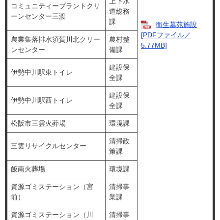
上下水
コミュニティープラントクリ
道総務
ーンセンター三渡
課
衛生墓苑施設
[PDFファイル／
農業集落排水須賀川北クリー
農村整
5.77MB]
ンセンター
備課
建設保
伊勢中川駅東トイレ
全課
建設保
伊勢中川駅西トイレ
全課
松阪市三雲火葬場
環境課
清掃政
三雲リサイクルセンター
策課
飯南火葬場
環境課
資源ゴミステーション（宮
清掃事
前）
業課
資源ゴミステーション（川
清掃事