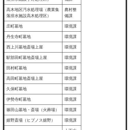
高木地区汚水処理場（農業集
農村整
落排水施設高木処理区）
備課
庄町墓地
環境課
丹生寺町墓地
環境課
西上川墓地斎場上屋
環境課
駅部田町墓地斎場上屋
環境課
田村町墓地
環境課
高田町墓地斎場上屋
環境課
久保町墓地
環境課
伊勢寺町墓地
環境課
篠田山墓地・斎場（火葬場）
環境課
嬉野斎場（ヒプノス嬉野）
環境課