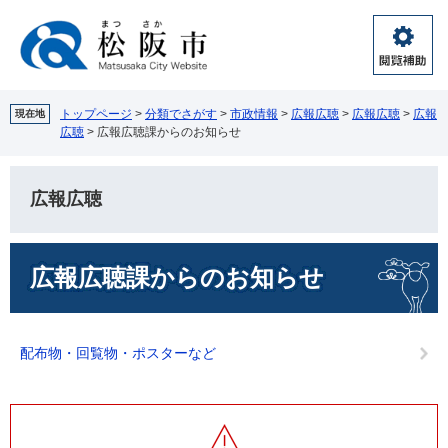
ペ
メ
ー
ニ
ジ
ュ
閲
の
ー
覧
先
を
補
頭
飛
トップページ
>
分類でさがす
>
市政情報
>
広報広聴
>
広報広聴
>
広報
現在地
助
広聴
>
広報広聴課からのお知らせ
で
ば
す。
し
て
広報広聴
本
文
へ
本
広報広聴課からのお知らせ
文
配布物・回覧物・ポスターなど