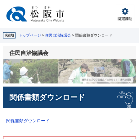
ペ
メ
ー
ニ
ジ
ュ
閲
の
ー
覧
先
を
補
頭
飛
トップページ
>
住民自治協議会
>
関係書類ダウンロード
現在地
助
で
ば
す。
し
住民自治協議会
て
本
文
へ
本
関係書類ダウンロード
文
関係書類ダウンロード