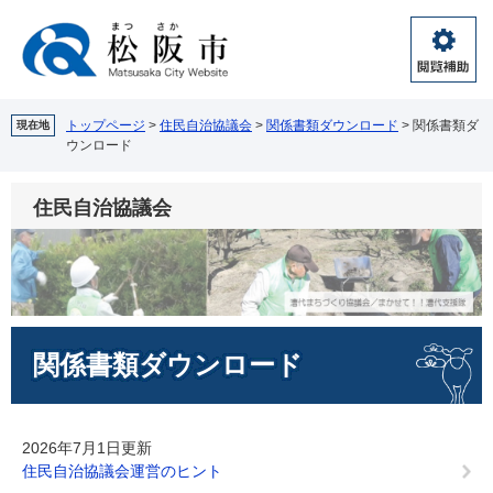
ペ
メ
ー
ニ
ジ
ュ
閲
の
ー
覧
先
を
補
頭
飛
トップページ
>
住民自治協議会
>
関係書類ダウンロード
>
関係書類ダ
現在地
助
ウンロード
で
ば
す。
し
て
住民自治協議会
本
文
へ
本
関係書類ダウンロード
文
2026年7月1日更新
住民自治協議会運営のヒント