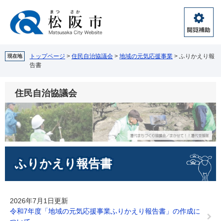
ペ
メ
ー
ニ
ジ
ュ
閲
の
ー
覧
先
を
補
頭
飛
トップページ
>
住民自治協議会
>
地域の元気応援事業
>
ふりかえり報
現在地
助
告書
で
ば
す。
し
て
住民自治協議会
本
文
へ
本
ふりかえり報告書
文
2026年7月1日更新
令和7年度「地域の元気応援事業ふりかえり報告書」の作成に