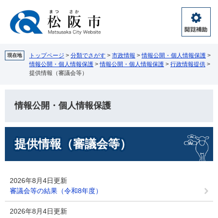
ペ
メ
ー
ニ
ジ
ュ
閲
の
ー
覧
先
を
補
頭
飛
トップページ
>
分類でさがす
>
市政情報
>
情報公開・個人情報保護
>
現在地
助
情報公開・個人情報保護
>
情報公開・個人情報保護
>
行政情報提供
>
で
ば
提供情報（審議会等）
す。
し
て
本
情報公開・個人情報保護
文
へ
本
提供情報（審議会等）
文
2026年8月4日更新
審議会等の結果（令和8年度）
2026年8月4日更新