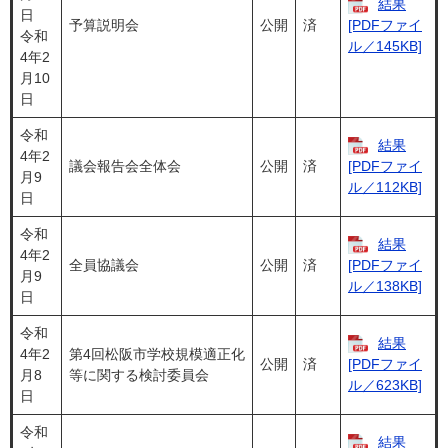
結果
日
予算説明会
公開
済
[PDFファイ
令和
ル／145KB]
4年2
月10
日
令和
結果
4年2
議会報告会全体会
公開
済
[PDFファイ
月9
ル／112KB]
日
令和
結果
4年2
全員協議会
公開
済
[PDFファイ
月9
ル／138KB]
日
令和
結果
4年2
第4回松阪市学校規模適正化
公開
済
[PDFファイ
月8
等に関する検討委員会
ル／623KB]
日
令和
結果