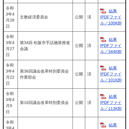
令和
結果
3年4
文教経済委員会
公開
済
[PDFファイ
月28
ル／100KB]
日
令和
結果
3年4
第34回 松阪市手話施策推進
公開
済
[PDFファイ
月27
会議
ル／344KB]
日
令和
結果
3年4
第36回議会改革特別委員会
公開
済
[PDFファイ
月22
作業部会
ル／101KB]
日
令和
結果
3年4
第16回議会改革特別委員会
公開
済
[PDFファイ
月9
ル／113KB]
日
令和
結果
3年4