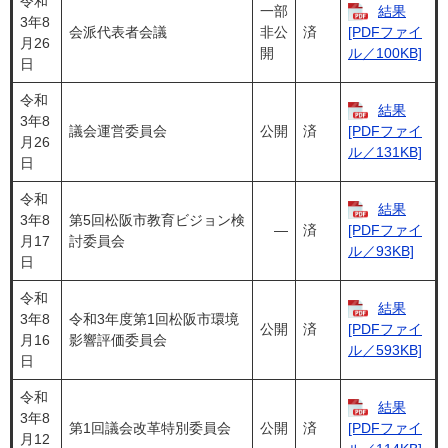
令和
一部
結果
3年8
会派代表者会議
非公
済
[PDFファイ
月26
開
ル／100KB]
日
令和
結果
3年8
議会運営委員会
公開
済
[PDFファイ
月26
ル／131KB]
日
令和
結果
3年8
第5回松阪市教育ビジョン検
―
済
[PDFファイ
月17
討委員会
ル／93KB]
日
令和
結果
3年8
令和3年度第1回松阪市環境
公開
済
[PDFファイ
月16
影響評価委員会
ル／593KB]
日
令和
結果
3年8
第1回議会改革特別委員会
公開
済
[PDFファイ
月12