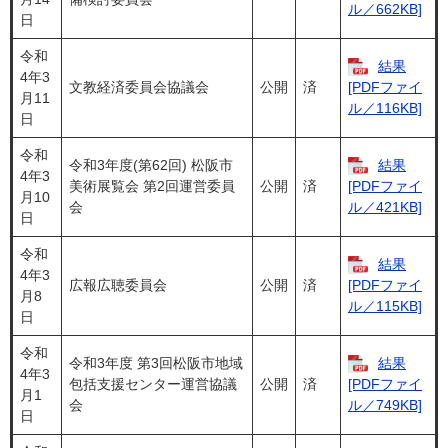
ル／662KB]
日
令和
結果
4年3
文教経済委員会協議会
公開
済
[PDFファイ
月11
ル／116KB]
日
令和
令和3年度(第62回) 松阪市
結果
4年3
美術展覧会 第2回運営委員
公開
済
[PDFファイ
月10
会
ル／421KB]
日
令和
結果
4年3
広報広聴委員会
公開
済
[PDFファイ
月8
ル／115KB]
日
令和
令和3年度 第3回松阪市地域
結果
4年3
包括支援センター運営協議
公開
済
[PDFファイ
月1
会
ル／749KB]
日