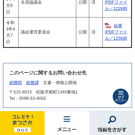
全員協議会
公開
済
[PDFファイ
月9
ル／122KB]
日
令和
結果
3年4
議会運営委員会
公開
済
[PDFファイ
月7
ル／123KB]
日
このページに関するお問い合わせ先
総務部
総務課
文書・情報公開係
〒515-8515
松阪市殿町1340番地1
Tel：0598-53-4055
情
報
公
開・
個
コ
メ
情
人
レ
ニ
報