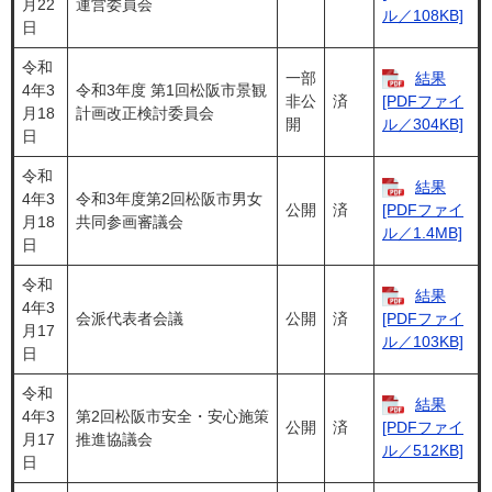
月22
運営委員会
ル／108KB]
日
令和
一部
結果
4年3
令和3年度 第1回松阪市景観
非公
済
[PDFファイ
月18
計画改正検討委員会
開
ル／304KB]
日
令和
結果
4年3
令和3年度第2回松阪市男女
公開
済
[PDFファイ
月18
共同参画審議会
ル／1.4MB]
日
令和
結果
4年3
会派代表者会議
公開
済
[PDFファイ
月17
ル／103KB]
日
令和
結果
4年3
第2回松阪市安全・安心施策
公開
済
[PDFファイ
月17
推進協議会
ル／512KB]
日