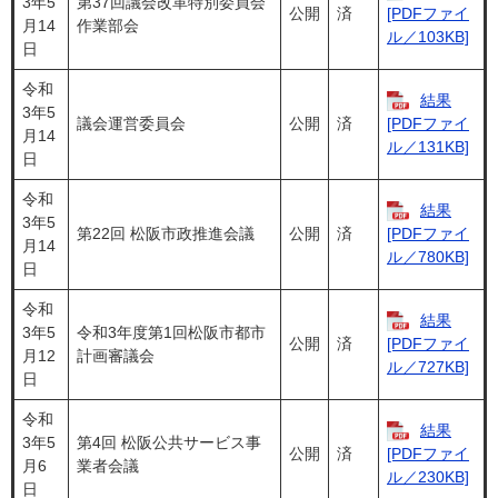
3年5
第37回議会改革特別委員会
公開
済
[PDFファイ
月14
作業部会
ル／103KB]
日
令和
結果
3年5
議会運営委員会
公開
済
[PDFファイ
月14
ル／131KB]
日
令和
結果
3年5
第22回 松阪市政推進会議
公開
済
[PDFファイ
月14
ル／780KB]
日
令和
結果
3年5
令和3年度第1回松阪市都市
公開
済
[PDFファイ
月12
計画審議会
ル／727KB]
日
令和
結果
3年5
第4回 松阪公共サービス事
公開
済
[PDFファイ
月6
業者会議
ル／230KB]
日