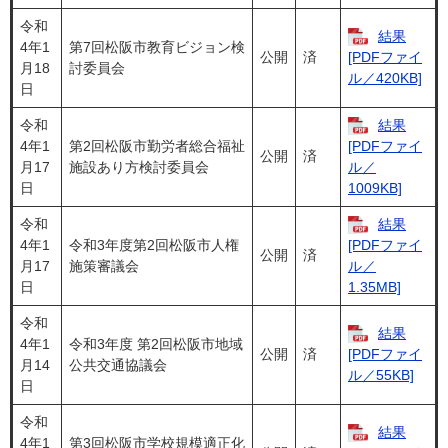
令和
結果
4年1
第7回松阪市教育ビジョン検
公開
済
[PDFファイ
月18
討委員会
ル／420KB]
日
令和
結果
4年1
第2回松阪市勤労者総合福祉
[PDFファイ
公開
済
月17
施設あり方検討委員会
ル／
日
1009KB]
令和
結果
4年1
令和3年度第2回松阪市人権
[PDFファイ
公開
済
月17
施策審議会
ル／
日
1.35MB]
令和
結果
4年1
令和3年度 第2回松阪市地域
公開
済
[PDFファイ
月14
公共交通協議会
ル／55KB]
日
令和
結果
4年1
第3回松阪市学校規模適正化