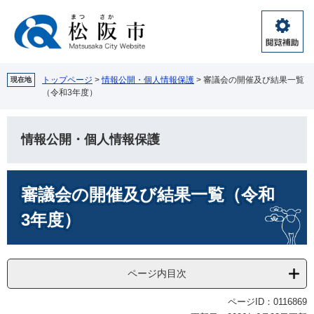
ペ
メ
ー
ニ
ジ
ュ
閲
の
ー
覧
先
を
補
頭
飛
トップページ
>
情報公開・個人情報保護
>
審議会の開催及び結果一覧
現在地
助
（令和3年度）
で
ば
す。
し
て
情報公開・個人情報保護
本
文
へ
本
審議会の開催及び結果一覧（令和
文
3年度）
ページ内目次
ページID：0116869