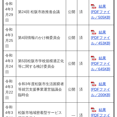
令和
結果
4年3
第24回 松阪市政推進会議
公開
済
[PDFファイ
月29
ル／505KB]
日
令和
結果
4年3
第4回情報のかけ橋委員会
公開
済
[PDFファイ
月25
ル／453KB]
日
令和
結果
4年3
第5回松阪市学校規模適正化
公開
済
[PDFファイ
月24
等に関する検討委員会
ル／645KB]
日
令和
令和3年度松阪市生活困窮者
結果
4年3
等就労支援事業運営協議会
公開
済
[PDFファイ
月22
臨時会
ル／200KB]
日
令和
結果
4年3
松阪市地域密着型サービス
―
済
[PDFファイ