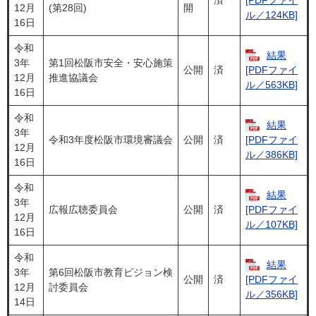
済
[PDFファイ
12月
(第28回)
開
ル／124KB]
16日
令和
結果
3年
第1回松阪市安全・安心施策
公開
済
[PDFファイ
12月
推進協議会
ル／563KB]
16日
令和
結果
3年
令和3年度松阪市環境審議会
公開
済
[PDFファイ
12月
ル／386KB]
16日
令和
結果
3年
広報広聴委員会
公開
済
[PDFファイ
12月
ル／107KB]
16日
令和
結果
3年
第6回松阪市教育ビジョン検
公開
済
[PDFファイ
12月
討委員会
ル／356KB]
14日