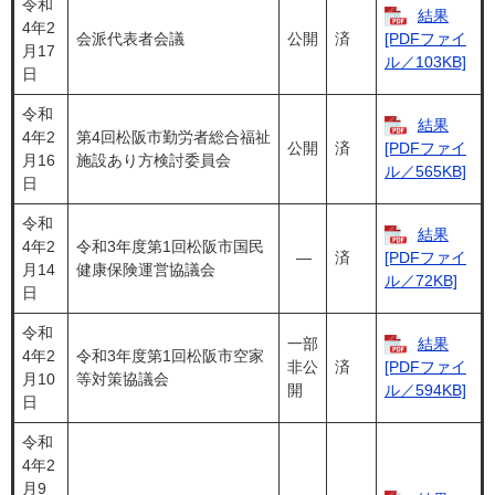
令和
結果
4年2
会派代表者会議
公開
済
[PDFファイ
月17
ル／103KB]
日
令和
結果
4年2
第4回松阪市勤労者総合福祉
公開
済
[PDFファイ
月16
施設あり方検討委員会
ル／565KB]
日
令和
結果
4年2
令和3年度第1回松阪市国民
―
済
[PDFファイ
月14
健康保険運営協議会
ル／72KB]
日
令和
一部
結果
4年2
令和3年度第1回松阪市空家
非公
済
[PDFファイ
月10
等対策協議会
開
ル／594KB]
日
令和
4年2
月9