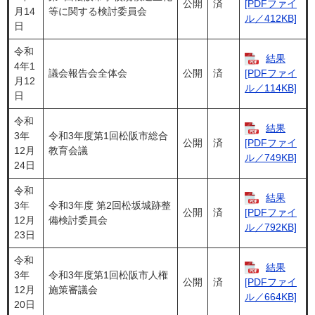
公開
済
[PDFファイ
月14
等に関する検討委員会
ル／412KB]
日
令和
結果
4年1
議会報告会全体会
公開
済
[PDFファイ
月12
ル／114KB]
日
令和
結果
3年
令和3年度第1回松阪市総合
公開
済
[PDFファイ
12月
教育会議
ル／749KB]
24日
令和
結果
3年
令和3年度 第2回松坂城跡整
公開
済
[PDFファイ
12月
備検討委員会
ル／792KB]
23日
令和
結果
3年
令和3年度第1回松阪市人権
公開
済
[PDFファイ
12月
施策審議会
ル／664KB]
20日