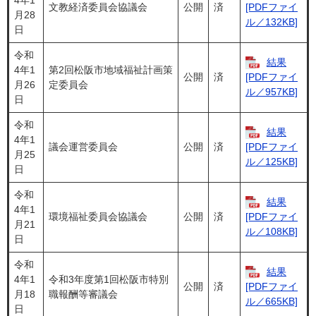
4年1
文教経済委員会協議会
公開
済
[PDFファイ
月28
ル／132KB]
日
令和
結果
4年1
第2回松阪市地域福祉計画策
公開
済
[PDFファイ
月26
定委員会
ル／957KB]
日
令和
結果
4年1
議会運営委員会
公開
済
[PDFファイ
月25
ル／125KB]
日
令和
結果
4年1
環境福祉委員会協議会
公開
済
[PDFファイ
月21
ル／108KB]
日
令和
結果
4年1
令和3年度第1回松阪市特別
公開
済
[PDFファイ
月18
職報酬等審議会
ル／665KB]
日