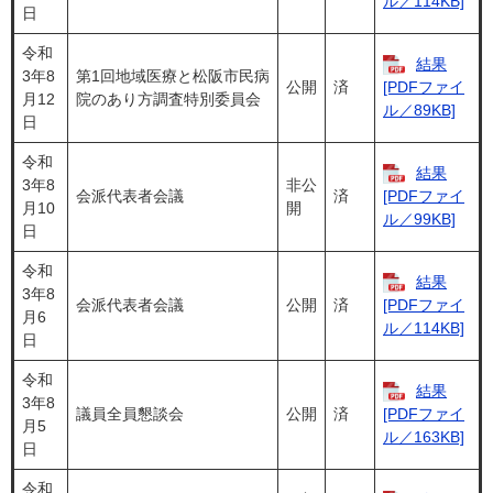
ル／114KB]
日
令和
結果
3年8
第1回地域医療と松阪市民病
公開
済
[PDFファイ
月12
院のあり方調査特別委員会
ル／89KB]
日
令和
結果
3年8
非公
会派代表者会議
済
[PDFファイ
月10
開
ル／99KB]
日
令和
結果
3年8
会派代表者会議
公開
済
[PDFファイ
月6
ル／114KB]
日
令和
結果
3年8
議員全員懇談会
公開
済
[PDFファイ
月5
ル／163KB]
日
令和