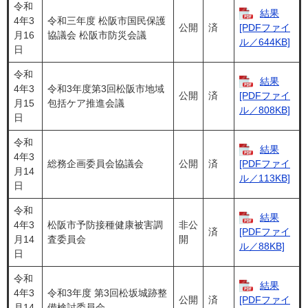
令和
結果
4年3
令和三年度 松阪市国民保護
公開
済
[PDFファイ
月16
協議会 松阪市防災会議
ル／644KB]
日
令和
結果
4年3
令和3年度第3回松阪市地域
公開
済
[PDFファイ
月15
包括ケア推進会議
ル／808KB]
日
令和
結果
4年3
総務企画委員会協議会
公開
済
[PDFファイ
月14
ル／113KB]
日
令和
結果
4年3
松阪市予防接種健康被害調
非公
済
[PDFファイ
月14
査委員会
開
ル／88KB]
日
令和
結果
4年3
令和3年度 第3回松坂城跡整
公開
済
[PDFファイ
月14
備検討委員会