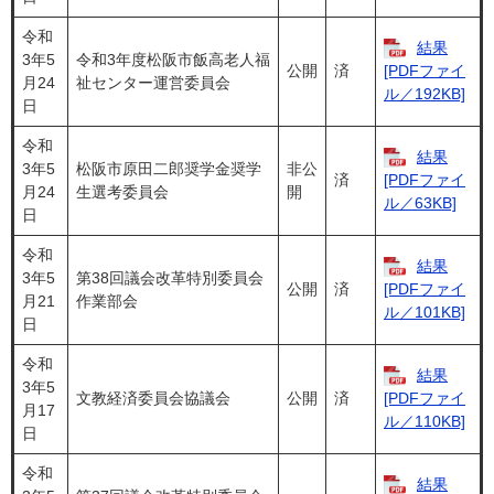
令和
結果
3年5
令和3年度松阪市飯高老人福
公開
済
[PDFファイ
月24
祉センター運営委員会
ル／192KB]
日
令和
結果
3年5
松阪市原田二郎奨学金奨学
非公
済
[PDFファイ
月24
生選考委員会
開
ル／63KB]
日
令和
結果
3年5
第38回議会改革特別委員会
公開
済
[PDFファイ
月21
作業部会
ル／101KB]
日
令和
結果
3年5
文教経済委員会協議会
公開
済
[PDFファイ
月17
ル／110KB]
日
令和
結果