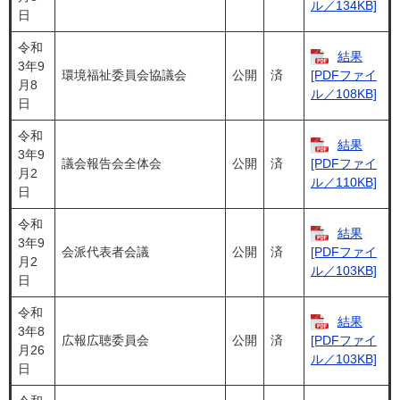
ル／134KB]
日
令和
結果
3年9
環境福祉委員会協議会
公開
済
[PDFファイ
月8
ル／108KB]
日
令和
結果
3年9
議会報告会全体会
公開
済
[PDFファイ
月2
ル／110KB]
日
令和
結果
3年9
会派代表者会議
公開
済
[PDFファイ
月2
ル／103KB]
日
令和
結果
3年8
広報広聴委員会
公開
済
[PDFファイ
月26
ル／103KB]
日