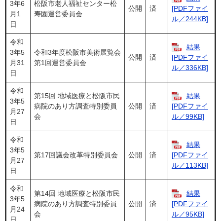
3年6
松阪市老人福祉センター松
公開
済
[PDFファイ
月1
寿園運営委員会
ル／244KB]
日
令和
結果
3年5
令和3年度松阪市美術展覧会
公開
済
[PDFファイ
月31
第1回運営委員会
ル／336KB]
日
令和
第15回 地域医療と松阪市民
結果
3年5
病院のあり方調査特別委員
公開
済
[PDFファイ
月27
会
ル／99KB]
日
令和
結果
3年5
第17回議会改革特別委員会
公開
済
[PDFファイ
月27
ル／113KB]
日
令和
第14回 地域医療と松阪市民
結果
3年5
病院のあり方調査特別委員
公開
済
[PDFファイ
月24
会
ル／95KB]
日