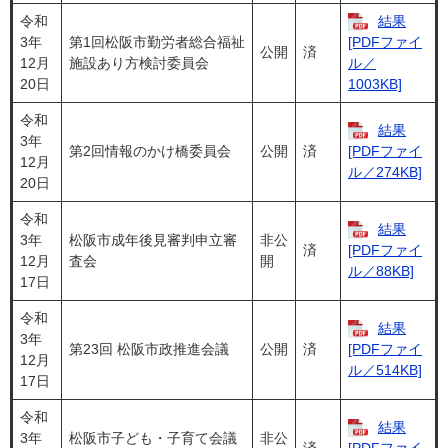
令和
結果
3年
第1回松阪市勤労者総合福祉
[PDFファイ
公開
済
12月
施設あり方検討委員会
ル／
20日
1003KB]
令和
結果
3年
第2回情報のかけ橋委員会
公開
済
[PDFファイ
12月
ル／274KB]
20日
令和
結果
3年
松阪市成年後見審判申立審
非公
済
[PDFファイ
12月
査会
開
ル／88KB]
17日
令和
結果
3年
第23回 松阪市政推進会議
公開
済
[PDFファイ
12月
ル／514KB]
17日
令和
結果
3年
松阪市子ども・子育て会議
非公