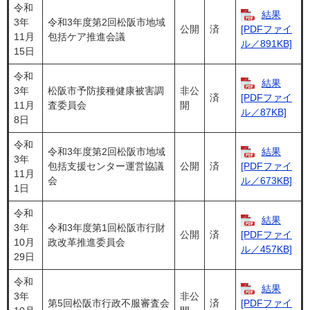
令和
結果
3年
令和3年度第2回松阪市地域
公開
済
[PDFファイ
11月
包括ケア推進会議
ル／891KB]
15日
令和
結果
3年
松阪市予防接種健康被害調
非公
済
[PDFファイ
11月
査委員会
開
ル／87KB]
8日
令和
令和3年度第2回松阪市地域
結果
3年
包括支援センター運営協議
公開
済
[PDFファイ
11月
会
ル／673KB]
1日
令和
結果
3年
令和3年度第1回松阪市行財
公開
済
[PDFファイ
10月
政改革推進委員会
ル／457KB]
29日
令和
結果
3年
非公
第5回松阪市行政不服審査会
済
[PDFファイ