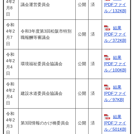
4年2
議会運営委員会
公開
済
[PDFファイ
月8
ル／132KB]
日
令和
結果
4年2
令和3年度第3回松阪市特別
公開
済
[PDFファイ
月7
職報酬等審議会
ル／372KB]
日
令和
結果
4年2
環境福祉委員会協議会
公開
済
[PDFファイ
月4
ル／100KB]
日
令和
結果
4年2
建設水道委員会協議会
公開
済
[PDFファイ
月4
ル／97KB]
日
令和
結果
4年2
第3回情報のかけ橋委員会
公開
済
[PDFファイ
月3
ル／501KB]
日