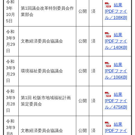
令和
結果
3年
第1回議会改革特別委員会作
公開
済
[PDFファイ
10月
業部会
ル／108KB]
5日
令和
結果
3年9
文教経済委員会協議会
公開
済
[PDFファイ
月29
ル／140KB]
日
令和
結果
3年9
環境福祉委員会協議会
公開
済
[PDFファイ
月29
ル／106KB]
日
令和
結果
3年9
第1回 松阪市地域福祉計画
公開
済
[PDFファイ
月28
策定委員会
ル／475KB]
日
令和
結果
3年9
文教経済委員会協議会
公開
済
[PDFファイ
月8