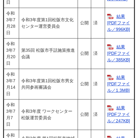
日
令和
結果
3年7
令和3年度第1回松阪市文化
公開
済
[PDFファイ
月28
センター運営委員会
ル／996KB]
日
令和
結果
3年7
第35回 松阪市手話施策推進
公開
済
[PDFファイ
月20
会議
ル／385KB]
日
令和
結果
3年7
令和3年度第1回松阪市男女
公開
済
[PDFファイ
月14
共同参画審議会
ル／1.3MB]
日
令和
結果
3年7
令和3年度 ワークセンター
公開
済
[PDFファイ
月7
松阪運営委員会
ル／247KB]
日
令和