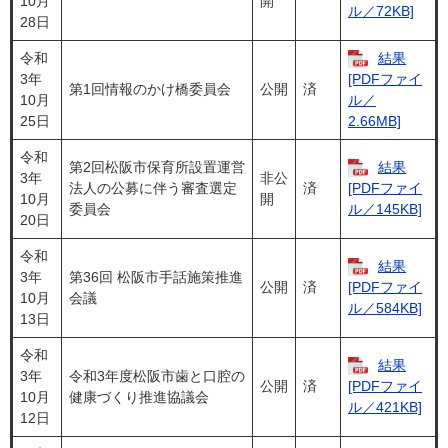
10月
開
ル／72KB]
28日
令和
結果
3年
[PDFファイ
第1回情報のかけ橋委員会
公開
済
10月
ル／
25日
2.66MB]
令和
第2回松阪市保育所設置運営
結果
3年
非公
法人の公募に伴う審査選定
済
[PDFファイ
10月
開
委員会
ル／145KB]
20日
令和
結果
3年
第36回 松阪市手話施策推進
公開
済
[PDFファイ
10月
会議
ル／584KB]
13日
令和
結果
3年
令和3年度松阪市歯と口腔の
公開
済
[PDFファイ
10月
健康づくり推進協議会
ル／421KB]
12日