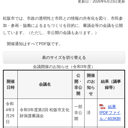
更新日：2026年6月23日更新
松阪市では、市政の透明性と市民との情報の共有化を図り、市民参
加・参画・協働によるまちづくりを目的に、審議会等の会議を公開
しています。（ただし、非公開の会議もあります。）
開催通知はすべてPDF版です。
表のサイズを切り替える
会議開催のお知らせ（令和3年度）
公
開催
開催
開・
のお
結果（議事
会議名
日時
非公
知ら
録等）
開
せ
令和
一部
結果
4年3
令和3年度第2回 松阪市文化
非公
済
[PDFファイ
月29
財保護審議会
開
ル／403KB]
日