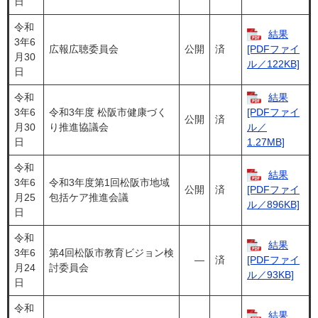
日
令和
結果
3年6
広報広聴委員会
公開
済
[PDFファイ
月30
ル／122KB]
日
令和
結果
3年6
令和3年度 松阪市健康づく
[PDFファイ
公開
済
月30
り推進協議会
ル／
日
1.27MB]
令和
結果
3年6
令和3年度第1回松阪市地域
公開
済
[PDFファイ
月25
包括ケア推進会議
ル／896KB]
日
令和
結果
3年6
第4回松阪市教育ビジョン検
―
済
[PDFファイ
月24
討委員会
ル／93KB]
日
令和
結果