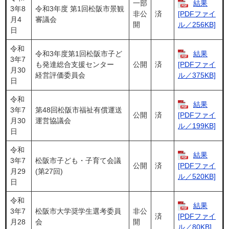
一部
結果
3年8
令和3年度 第1回松阪市景観
非公
済
[PDFファイ
月4
審議会
開
ル／256KB]
日
令和
令和3年度第1回松阪市子ど
結果
3年7
も発達総合支援センター
公開
済
[PDFファイ
月30
経営評価委員会
ル／375KB]
日
令和
結果
3年7
第48回松阪市福祉有償運送
公開
済
[PDFファイ
月30
運営協議会
ル／199KB]
日
令和
結果
3年7
松阪市子ども・子育て会議
公開
済
[PDFファイ
月29
(第27回)
ル／520KB]
日
令和
結果
3年7
松阪市大学奨学生選考委員
非公
済
[PDFファイ
月28
会
開
ル／80KB]