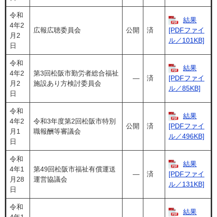
令和
結果
4年2
広報広聴委員会
公開
済
[PDFファイ
月2
ル／101KB]
日
令和
結果
4年2
第3回松阪市勤労者総合福祉
―
済
[PDFファイ
月2
施設あり方検討委員会
ル／85KB]
日
令和
結果
4年2
令和3年度第2回松阪市特別
公開
済
[PDFファイ
月1
職報酬等審議会
ル／496KB]
日
令和
結果
4年1
第49回松阪市福祉有償運送
―
済
[PDFファイ
月28
運営協議会
ル／131KB]
日
令和
結果