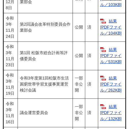
12月
業部会
ル／103KB]
8日
令和
結果
3年
第2回議会改革特別委員会作
公開
済
[PDFファイ
11月
業部会
ル／104KB]
24日
令和
結果
3年
第1回 松阪市総合計画等評
公開
済
[PDFファイ
11月
価委員会
ル／531KB]
23日
令和
令和3年度第1回松阪市生活
一部
結果
3年
困窮世帯学習支援事業運営
非公
済
[PDFファイ
11月
検討会議
開
ル／262KB]
19日
令和
一部
結果
3年
議会運営委員会
非公
済
[PDFファイ
11月
開
ル／132KB]
16日