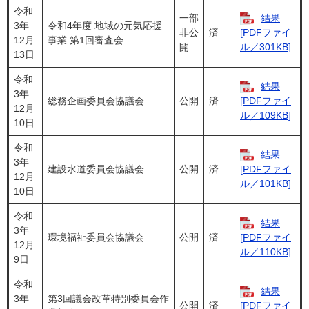
令和
一部
結果
3年
令和4年度 地域の元気応援
非公
済
[PDFファイ
12月
事業 第1回審査会
開
ル／301KB]
13日
令和
結果
3年
総務企画委員会協議会
公開
済
[PDFファイ
12月
ル／109KB]
10日
令和
結果
3年
建設水道委員会協議会
公開
済
[PDFファイ
12月
ル／101KB]
10日
令和
結果
3年
環境福祉委員会協議会
公開
済
[PDFファイ
12月
ル／110KB]
9日
令和
結果
3年
第3回議会改革特別委員会作
公開
済
[PDFファイ