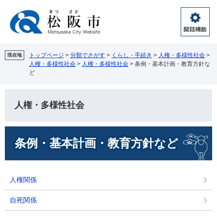
ペ
メ
ー
ニ
ジ
ュ
閲
の
ー
覧
先
を
補
頭
飛
トップページ
>
分類でさがす
>
くらし・手続き
>
人権・多様性社会
>
現在地
助
人権・多様性社会
>
人権・多様性社会
>
条例・基本計画・教育方針な
で
ば
ど
す。
し
て
本
人権・多様性社会
文
へ
本
条例・基本計画・教育方針など
文
人権関係
自死関係