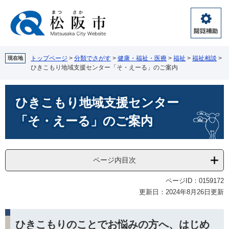
ペ
メ
ー
ニ
ジ
ュ
閲
の
ー
覧
先
を
補
頭
飛
トップページ
>
分類でさがす
>
健康・福祉・医療
>
福祉
>
福祉相談
>
現在地
助
ひきこもり地域支援センター「そ・えーる」のご案内
で
ば
す。
し
本
て
ひきこもり地域支援センター
文
本
文
「そ・えーる」のご案内
へ
ページ内目次
ページID：0159172
更新日：2024年8月26日更新
ひきこもりのことでお悩みの方へ、はじめ