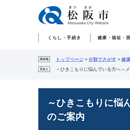
ペ
メ
ー
ニ
ジ
ュ
の
ー
先
を
くらし・手続き
健康・福祉・
頭
飛
で
ば
す。
し
て
トップページ
>
分類でさがす
>
健
現在地
本
～ひきこもりに悩んでいる方へ～メ
足あと
文
へ
本
文
～ひきこもりに悩
のご案内