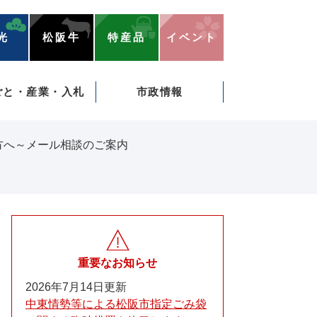
光
松阪牛
特産品
イベント
ごと・産業・入札
市政情報
方へ～メール相談のご案内
重要なお知らせ
2026年7月14日更新
中東情勢等による松阪市指定ごみ袋