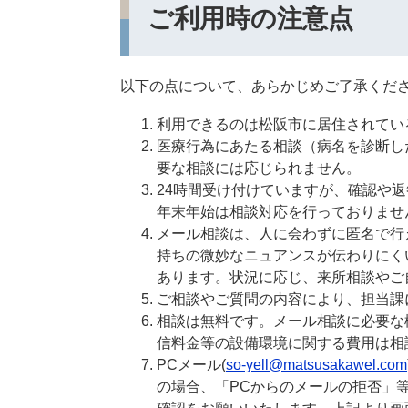
ご利用時の注意点
以下の点について、あらかじめご了承くだ
利用できるのは松阪市に居住されてい
医療行為にあたる相談（病名を診断し
要な相談には応じられません。
24時間受け付けていますが、確認や
年末年始は相談対応を行っておりませ
メール相談は、人に会わずに匿名で行
持ちの微妙なニュアンスが伝わりにく
あります。状況に応じ、来所相談やご
ご相談やご質問の内容により、担当課
相談は無料です。メール相談に必要な
信料金等の設備環境に関する費用は相
PCメール(
so-yell@matsusakawel.com
の場合、「PCからのメールの拒否」