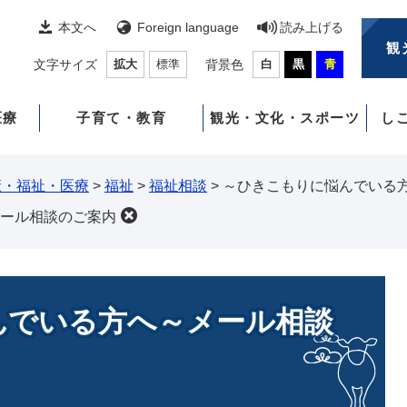
本文へ
Foreign language
読み上げる
観
文字サイズ
拡大
標準
背景色
白
黒
青
医療
子育て・教育
観光・文化・スポーツ
し
康・福祉・医療
>
福祉
>
福祉相談
>
～ひきこもりに悩んでいる
ール相談のご案内
んでいる方へ～メール相談