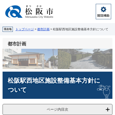
ペ
メ
ー
ニ
ジ
ュ
閲
の
ー
覧
先
を
補
頭
飛
トップページ
>
都市計画
>
松阪駅西地区施設整備基本方針について
現在地
助
で
ば
す。
し
都市計画
て
本
文
へ
本
松阪駅西地区施設整備基本方針に
文
ついて
ページ内目次