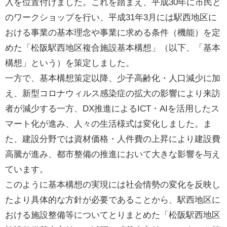
入を位置付けました。これを踏まえ、平成30年に市民と
のワークショップを行い、平成31年3月には駅西地区に
おける事業の基本理念や事業に求める条件（機能）を定
めた「松阪駅西地区複合施設基本構想」（以下、「基本
構想」という）を策定しました。
一方で、基本構想策定以降、少子高齢化・人口減少に加
え、新型コロナウィルス感染症の拡大の影響により来訪
者が減少する一方、DX推進によるICT・AIを活用したス
マート化が進み、人々の生活様式は変化しました。ま
た、建設分野では資材価格・人件費の上昇により建設費
高騰が進み、都市整備の推進において大きな影響を与え
ています。
このように基本構想の実現には社会情勢の変化を反映し
たより具体的な方針が必要であることから、駅西地区に
おける施設整備等についてとりまとめた「松阪駅西地区