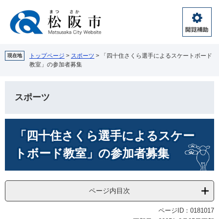
ペ
メ
ー
ニ
ジ
ュ
閲
の
ー
覧
先
を
補
頭
飛
トップページ
>
スポーツ
>
「四十住さくら選手によるスケートボード
現在地
助
教室」の参加者募集
で
ば
す。
し
て
スポーツ
本
文
へ
本
「四十住さくら選手によるスケー
文
トボード教室」の参加者募集
ページ内目次
ページID：0181017