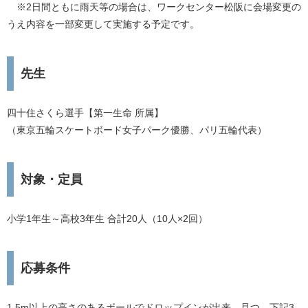
※2日間ともに雨天等の場合は、ワークセンター松阪に会場変更の
うえ内容を一部変更して実施する予定です。
先生
四十住さくら選手【第一生命 所属】
（東京五輪スケートボード女子パーク優勝、パリ五輪代表）
対象・​定員
​小学1年生～高校3年生 合計20人（10人×2回）
応募条件
1.5m以上の高さのあるボールでドロップインが出来、且つ、下記3