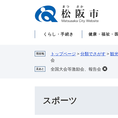
ペ
メ
ー
ニ
ジ
ュ
の
ー
先
を
くらし・手続き
健康・福祉・
頭
飛
で
ば
す。
し
て
トップページ
>
分類でさがす
>
観
現在地
本
会
文
全国大会等激励会、報告会
足あと
へ
スポーツ