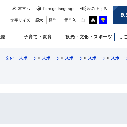
本文へ
Foreign language
読み上げる
観
文字サイズ
拡大
標準
背景色
白
黒
青
医療
子育て・教育
観光・文化・スポーツ
し
光・文化・スポーツ
>
スポーツ
>
スポーツ
>
スポーツ
>
スポー