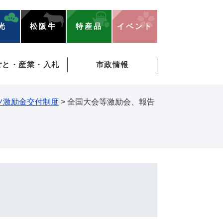
光
松阪牛
特産品
イベント
ごと・産業・入札
市政情報
ツ激励金交付制度
>
全国大会等激励会、報告