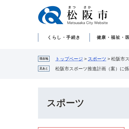
ペ
メ
ー
ニ
ジ
ュ
の
ー
先
を
くらし・手続き
健康・福祉・
頭
飛
で
ば
す。
し
て
トップページ
>
スポーツ
>
松阪市
現在地
本
松阪市スポーツ推進計画（案）に係
足あと
文
へ
スポーツ