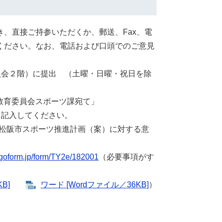
、直接ご持参いただくか、郵送、Fax、電
ください。なお、電話および口頭でのご意見
員会２階）に提出 （土曜・日曜・祝日を除
阪市教育委員会スポーツ課宛て」
と記入してください。
松阪市スポーツ推進計画（案）に対する意
logoform.jp/form/TY2e/182001
（必要事項がす
B]
ワード [Wordファイル／36KB]
）