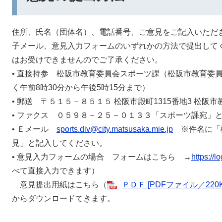
住所、氏名（団体名）、電話番号、ご意見をご記入いただき
子メール、意見入力フォームのいずれかの方法で提出して
はお受けできませんのでご了承ください。
• 直接持参 松阪市教育委員会スポーツ課（松阪市教育委
く午前8時30分から午後5時15分まで）
• 郵送 〒５１５－８５１５ 松阪市殿町1315番地3 松
• ファクス ０５９８－２５－０１３３「スポーツ課宛」
• Ｅメール
sports.div@city.matsusaka.mie.jp
※件名に「
見」と記入してください。
• 意見入力フォームの場合 フォームはこちら →
https://
べて直接入力できます）
意見提出用紙はこちら（
ＰＤＦ [PDFファイル／220K
からダウンロードてきます。