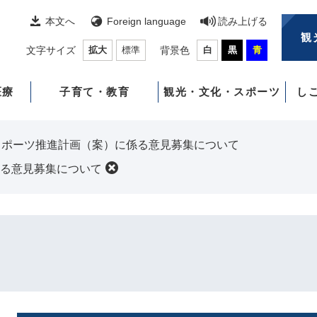
本文へ
Foreign language
読み上げる
観
文字サイズ
拡大
標準
背景色
白
黒
青
医療
子育て・教育
観光・文化・スポーツ
し
スポーツ推進計画（案）に係る意見募集について
る意見募集について