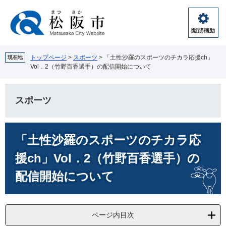
ペ
メ
ー
ニ
ジ
ュ
閲
の
ー
覧
先
を
補
頭
飛
トップページ
>
スポーツ
>
「土性沙羅のスポーツのチカラ応援ch」
現在地
助
Vol．2（竹野百香選手）の配信開始について
で
ば
す。
し
て
スポーツ
本
文
へ
本
「土性沙羅のスポーツのチカラ応
文
援ch」Vol．2（竹野百香選手）の
配信開始について
ページ内目次