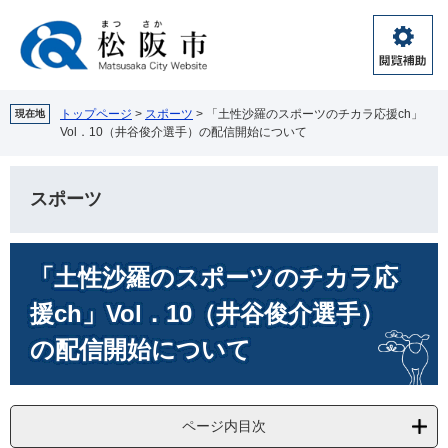
ペ
メ
ー
ニ
ジ
ュ
閲
の
ー
覧
先
を
補
頭
飛
トップページ
>
スポーツ
>
「土性沙羅のスポーツのチカラ応援ch」
現在地
助
Vol．10（井谷俊介選手）の配信開始について
で
ば
す。
し
て
スポーツ
本
文
へ
本
「土性沙羅のスポーツのチカラ応
文
援ch」Vol．10（井谷俊介選手）
の配信開始について
ページ内目次