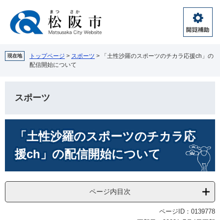
ペ
メ
ー
ニ
ジ
ュ
閲
の
ー
覧
先
を
補
頭
飛
トップページ
>
スポーツ
>
「土性沙羅のスポーツのチカラ応援ch」の
現在地
助
配信開始について
で
ば
す。
し
て
スポーツ
本
文
へ
本
「土性沙羅のスポーツのチカラ応
文
援ch」の配信開始について
ページ内目次
ページID：0139778