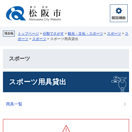
ペ
メ
ー
ニ
ジ
ュ
閲
の
ー
覧
先
を
補
頭
飛
トップページ
>
分類でさがす
>
観光・文化・スポーツ
>
スポーツ
>
ス
現在地
助
ポーツ
>
スポーツ
>
スポーツ用具貸出
で
ば
す。
し
て
スポーツ
本
文
へ
本
スポーツ用具貸出
文
用具一覧