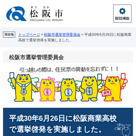
ペ
メ
ー
ニ
ジ
ュ
閲
の
ー
覧
先
を
補
頭
飛
トップページ
>
松阪市選挙管理委員会
>
平成30年6月26日に松阪商業
現在地
助
高校で選挙啓発を実施しました。
で
ば
す。
し
て
松阪市選挙管理委員会
本
文
へ
本
平成30年6月26日に松阪商業高校
文
で選挙啓発を実施しました。