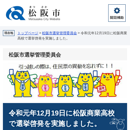
ペ
メ
ー
ニ
ジ
ュ
閲
の
ー
覧
先
を
補
頭
飛
トップページ
>
松阪市選挙管理委員会
>
令和元年12月19日に松阪商業
現在地
助
高校で選挙啓発を実施しました。
で
ば
す。
し
て
松阪市選挙管理委員会
本
文
へ
本
令和元年12月19日に松阪商業高校
文
で選挙啓発を実施しました。