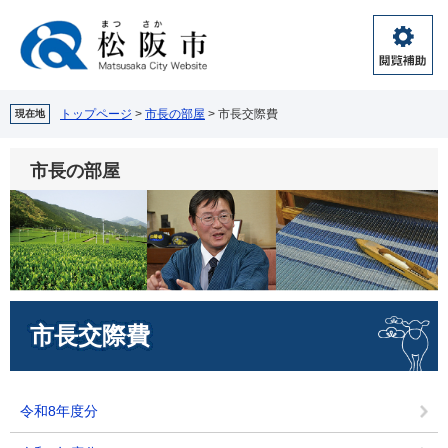
ペ
メ
ー
ニ
ジ
ュ
閲
の
ー
覧
先
を
補
頭
飛
トップページ
>
市長の部屋
>
市長交際費
現在地
助
で
ば
す。
し
市長の部屋
て
本
文
へ
本
市長交際費
文
令和8年度分