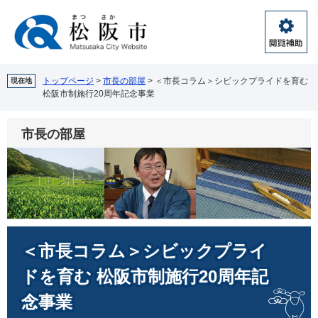
ペ
メ
ー
ニ
ジ
ュ
閲
の
ー
覧
先
を
補
頭
飛
トップページ
>
市長の部屋
>
＜市長コラム＞シビックプライドを育む
現在地
助
松阪市制施行20周年記念事業
で
ば
す。
し
て
市長の部屋
本
文
へ
本
＜市長コラム＞シビックプライ
文
ドを育む 松阪市制施行20周年記
念事業