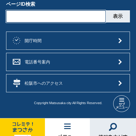
ページID検索
開庁時間
電話番号案内
松阪市へのアクセス
Copyright Matsusaka city All Rights Reserved.
市
長
の
部
屋
コ
メ
情