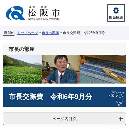
ペ
メ
ー
ニ
ジ
ュ
閲
の
ー
覧
先
を
補
頭
飛
トップページ
>
市長の部屋
>
市長交際費 令和6年9月分
現在地
助
で
ば
す。
し
市長の部屋
て
本
文
へ
本
市長交際費 令和6年9月分
文
ページ内目次