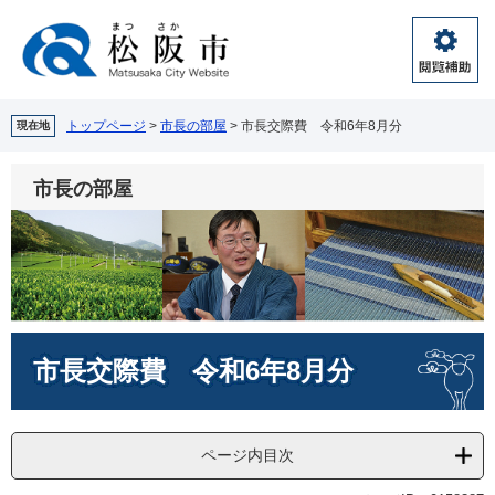
ペ
メ
ー
ニ
ジ
ュ
閲
の
ー
覧
先
を
補
頭
飛
トップページ
>
市長の部屋
>
市長交際費 令和6年8月分
現在地
助
で
ば
す。
し
市長の部屋
て
本
文
へ
本
市長交際費 令和6年8月分
文
ページ内目次