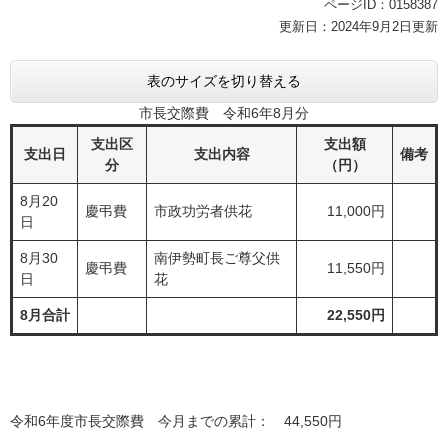
ページID：0158387
更新日：2024年9月2日更新
表のサイズを切り替える
市長交際費 令和6年8月分
支出区
支出額
支出日
支出内容
備考
分
（円）
8月20
慶弔費
市政功労者供花
11,000円
日
8月30
南伊勢町長ご尊父供
慶弔費
11,550円
日
花
8月合計
22,550円
令和6年度市長交際費 今月までの累計： 44,550円