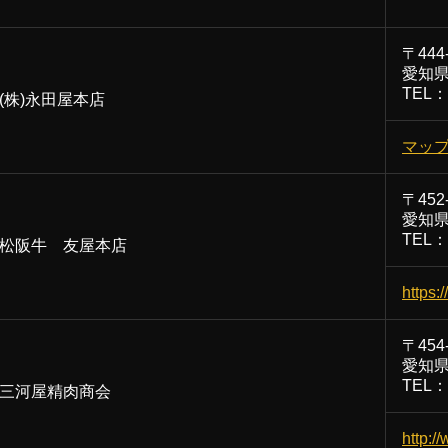
〒444
愛知県
TEL：0
(株)永田屋本店
マッ
〒452
愛知県
TEL：0
松阪牛 友屋本店
https
〒454
愛知県
TEL：0
三河屋精肉商会
http:/