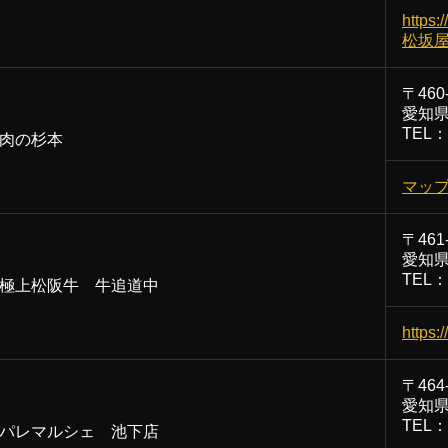
https:
松坂
〒460
愛知県
TEL：0
肉の杉本
マッ
〒461
愛知県
TEL：0
極上松阪牛 牛追道中
https:
〒464
愛知県
TEL：0
パレマルシェ 池下店