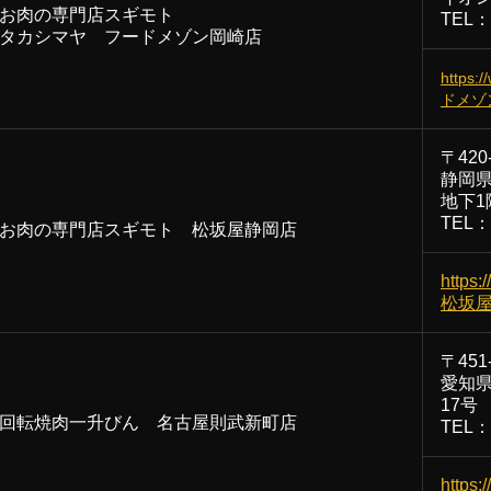
お肉の専門店スギモト
​TEL：
タカシマヤ フードメゾン岡崎店
https:
ドメゾ
〒420
静岡県
地下1
TEL：0
お肉の専門店スギモト 松坂屋静岡店
https:
松坂屋
〒451
愛知県
17号
回転焼肉一升びん 名古屋則武新町店
TEL：0
https: