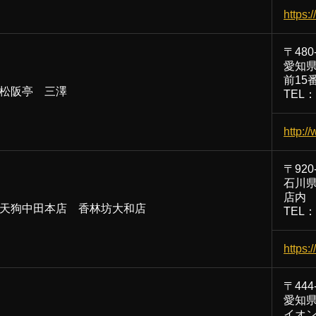
https:
〒480
愛知
前15
松阪亭 三澤
TEL：0
http:/
〒920
石川県
店内
天狗中田本店 香林坊大和店
TEL：0
https:
〒444
愛知県
イオン