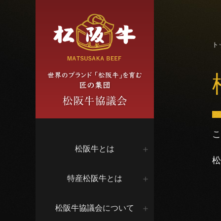
ト
こ
松阪牛とは
松
特産松阪牛とは
松阪牛協議会について