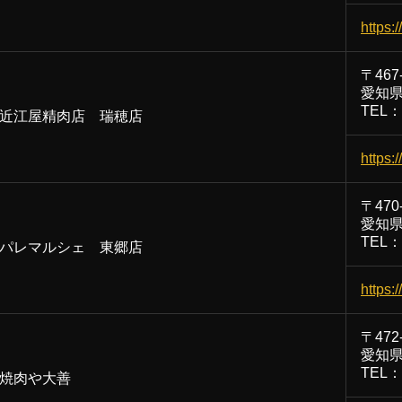
https:
〒467
愛知県
TEL：0
近江屋精肉店 瑞穂店
https:
〒470
愛知県
TEL：0
パレマルシェ 東郷店
https:
〒472
愛知県
TEL：0
焼肉や大善