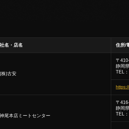
社名・店名
住所/
〒410
静岡県
TEL：0
(株)古安
https:
〒416
静岡県
TEL：0
神尾本店ミートセンター