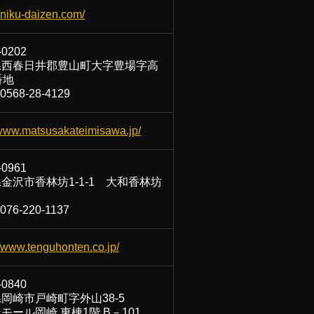
//niku-daizen.com/
-0202
県西春日井郡豊山町大字豊場字高
番地
568-28-4129
/www.matsusakateimisawa.jp/
-0961
金沢市香林坊1-1-1 大和香林坊
76-220-1137
//www.tenguhonten.co.jp/
-0840
岡崎市戸崎町字外山38-5
モール岡崎 東棟1階 B－101