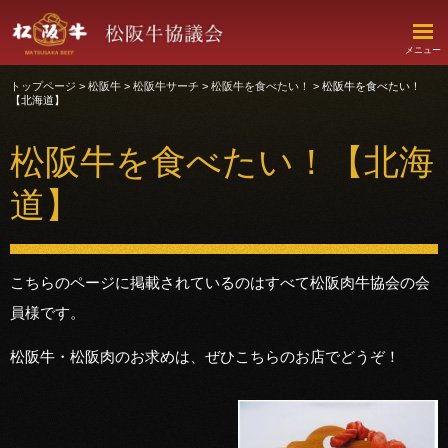
このページの本文へ移動
Foreign language
メニュー
トップページ
>
松阪牛
>
松阪牛サーチ
>
松阪牛を食べたい！
>
松阪牛を食べたい！
【北海道】
松阪牛を食べたい！【北海
道】
こちらのページに掲載されているのはすべて松阪肉牛協会の会
員様です。
松阪牛・松阪肉のお求めは、ぜひこちらのお店でどうぞ！