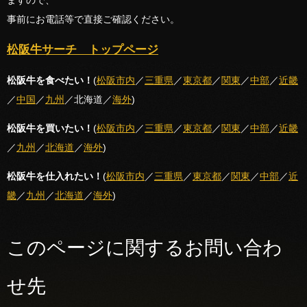
ますので、
事前にお電話等で直接ご確認ください。
松阪牛サーチ トップページ
松阪牛を食べたい！
(
松阪市内
／
三重県
／
東京都
／
関東
／
中部
／
近畿
／
中国
​／
九州
／北海道／
海外
)
松阪牛を買いたい！
(
松阪市内
／
三重県
／
東京都
／
関東
／
中部
／
近畿
／
九州
／
北海道
／
海外
​)
松阪牛を仕入れたい！
(
松阪市内
／
三重県
／
東京都
／
関東
／
中部
／
近
畿
／
九州
／
北海道
／
海外
​)
このページに関するお問い合わ
せ先