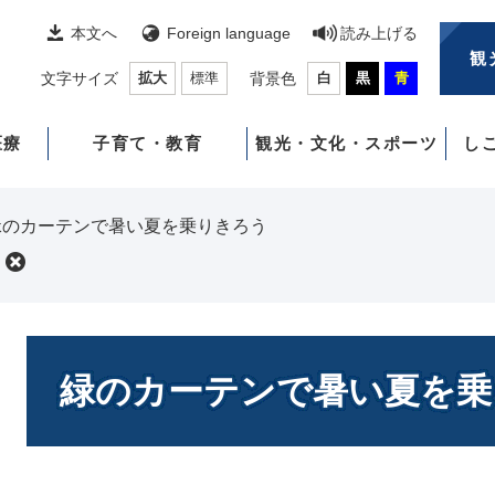
本文へ
Foreign language
読み上げる
観
文字サイズ
拡大
標準
背景色
白
黒
青
医療
子育て・教育
観光・文化・スポーツ
し
緑のカーテンで暑い夏を乗りきろう
本
文
緑のカーテンで暑い夏を乗