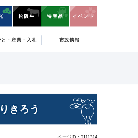
光
松阪牛
特産品
イベント
ごと・産業・入札
市政情報
りきろう
ページID：0111314