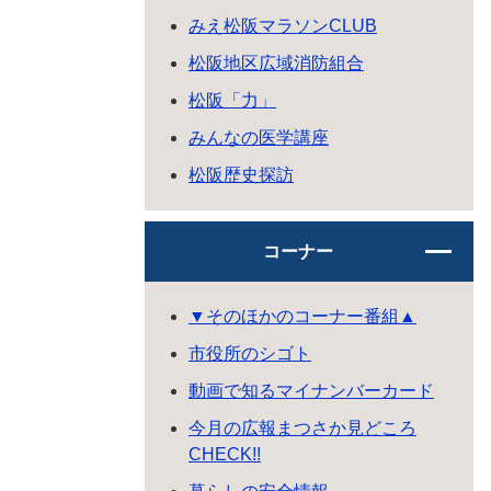
みえ松阪マラソンCLUB
松阪地区広域消防組合
松阪「力」
みんなの医学講座
松阪歴史探訪
コーナー
▼そのほかのコーナー番組▲
市役所のシゴト
動画で知るマイナンバーカード
今月の広報まつさか見どころ
CHECK!!