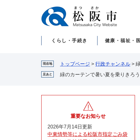
ペ
メ
ー
ニ
ジ
ュ
の
ー
先
を
くらし・手続き
健康・福祉・
頭
飛
で
ば
す。
し
て
トップページ
>
行政チャンネル
>
現在地
本
緑のカーテンで暑い夏を乗りきろう
足あと
文
へ
重要なお知らせ
2026年7月14日更新
中東情勢等による松阪市指定ごみ袋