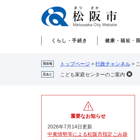
ペ
メ
ー
ニ
ジ
ュ
の
ー
先
を
くらし・手続き
健康・福祉・
頭
飛
で
ば
す。
し
て
トップページ
>
行政チャンネル
>
現在地
本
こども家庭センターのご案内
足あと
文
へ
重要なお知らせ
2026年7月14日更新
中東情勢等による松阪市指定ごみ袋