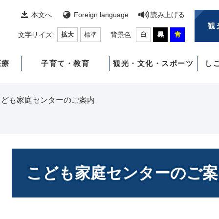
本文へ
Foreign language
読み上げる
観
文字サイズ
拡大
標準
背景色
白
黒
青
医療
子育て・教育
観光・文化・スポーツ
し
こども家庭センターのご案内
本
文
こども家庭センターのご案