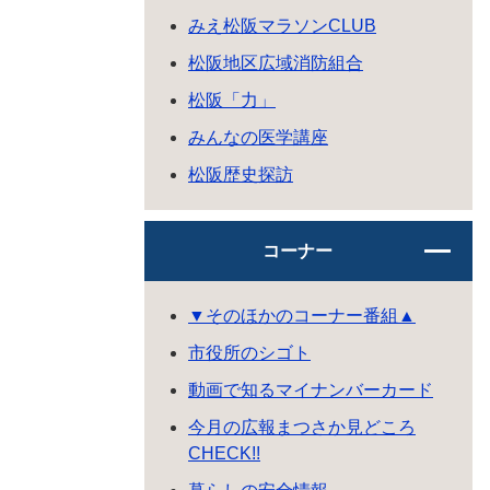
みえ松阪マラソンCLUB
松阪地区広域消防組合
松阪「力」
みんなの医学講座
松阪歴史探訪
コーナー
▼そのほかのコーナー番組▲
市役所のシゴト
動画で知るマイナンバーカード
今月の広報まつさか見どころ
CHECK!!