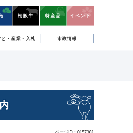
光
松阪牛
特産品
イベント
ごと・産業・入札
市政情報
内
ページID：0157381