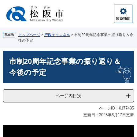
ペ
メ
ー
ニ
ジ
ュ
閲
の
ー
覧
先
を
補
頭
飛
トップページ
>
行政チャンネル
>
市制20周年記念事業の振り返り＆今
現在地
助
後の予定
で
ば
す。
し
本
て
市制20周年記念事業の振り返り＆
文
本
文
今後の予定
へ
ページ内目次
ページID：0177435
更新日：2025年6月17日更新