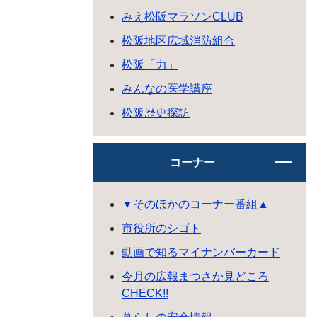
みえ松阪マラソンCLUB
松阪地区広域消防組合
松阪「力」
みんなの医学講座
松阪歴史探訪
コーナー
▼そのほかのコーナー番組▲
市役所のシゴト
動画で知るマイナンバーカード
今月の広報まつさか見どころ
CHECK!!