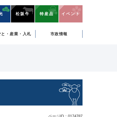
光
松阪牛
特産品
イベント
ごと・産業・入札
市政情報
ページID：0174787