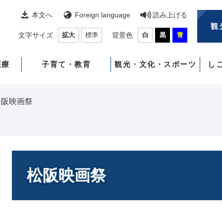
本文へ
Foreign language
読み上げる
観
文字サイズ
拡大
標準
背景色
白
黒
青
医療
子育て・教育
観光・文化・スポーツ
し
松阪映画祭
本
文
松阪映画祭