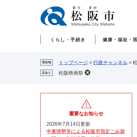
ペ
メ
ー
ニ
ジ
ュ
の
ー
先
を
くらし・手続き
健康・福祉・
頭
飛
で
ば
す。
し
て
トップページ
>
行政チャンネル
>
現在地
本
松阪映画祭
足あと
文
へ
重要なお知らせ
2026年7月14日更新
中東情勢等による松阪市指定ごみ袋