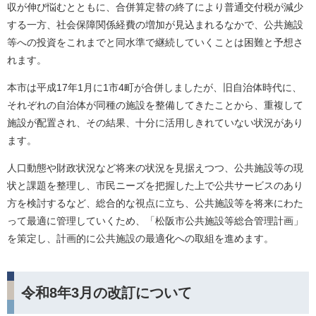
収が伸び悩むとともに、合併算定替の終了により普通交付税が減少
する一方、社会保障関係経費の増加が見込まれるなかで、公共施設
等への投資をこれまでと同水準で継続していくことは困難と予想さ
れます。
本市は平成17年1月に1市4町が合併しましたが、旧自治体時代に、
それぞれの自治体が同種の施設を整備してきたことから、重複して
施設が配置され、その結果、十分に活用しきれていない状況があり
ます。
人口動態や財政状況など将来の状況を見据えつつ、公共施設等の現
状と課題を整理し、市民ニーズを把握した上で公共サービスのあり
方を検討するなど、総合的な視点に立ち、公共施設等を将来にわた
って最適に管理していくため、「松阪市公共施設等総合管理計画」
を策定し、計画的に公共施設の最適化への取組を進めます。
令和8年3月の改訂について