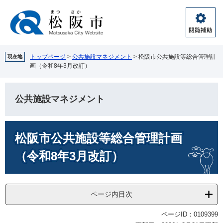
ペ
メ
ー
ニ
ジ
ュ
閲
の
ー
覧
先
を
補
頭
飛
トップページ
>
公共施設マネジメント
>
松阪市公共施設等総合管理計
現在地
助
画（令和8年3月改訂）
で
ば
す。
し
て
公共施設マネジメント
本
文
へ
本
松阪市公共施設等総合管理計画
文
（令和8年3月改訂）
ページ内目次
ページID：0109399