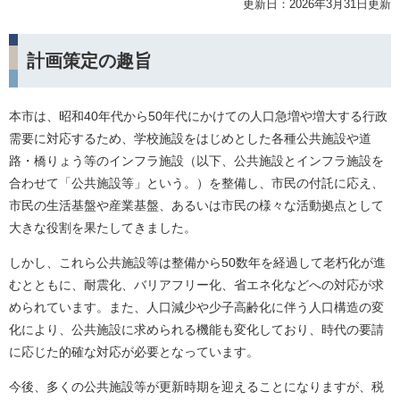
更新日：2026年3月31日更新
計画策定の趣旨
本市は、昭和40年代から50年代にかけての人口急増や増大する行政
需要に対応するため、学校施設をはじめとした各種公共施設や道
路・橋りょう等のインフラ施設（以下、公共施設とインフラ施設を
合わせて「公共施設等」という。）を整備し、市民の付託に応え、
市民の生活基盤や産業基盤、あるいは市民の様々な活動拠点として
大きな役割を果たしてきました。
しかし、これら公共施設等は整備から50数年を経過して老朽化が進
むとともに、耐震化、バリアフリー化、省エネ化などへの対応が求
められています。また、人口減少や少子高齢化に伴う人口構造の変
化により、公共施設に求められる機能も変化しており、時代の要請
に応じた的確な対応が必要となっています。
今後、多くの公共施設等が更新時期を迎えることになりますが、税