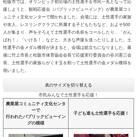
松阪市では、オリンピック初出場の土性選手を市民一丸となって応
援しようと、観戦応援会（パブリックビューイング）が農業屋コミ
ュニティ文化センターで開かれました。会場には、土性選手の家族
や友人、レスリングクラブに所属する子どもたちなど、およそ500
人が集まり、声をそろえて土性選手の名前をコールしたり、「がん
ばれ！」「いける！」などと、大きな声援を送ったりしました。土
性選手の金メダル獲得が決まると、会場は総立ちになりました。最
後に竹上市長と松阪市体育協会会長で応援実行委員会の谷川憲三会
長、土性選手の家族らがくす玉を割って土性選手の金メダル獲得を
祝いました。
表のサイズを切り替える
市民みんなで土性選手を応援！
農業屋コミュニティ文化センタ
ーで
子ども達も土性選手を応援！
行われたパブリックビューイン
グの模様