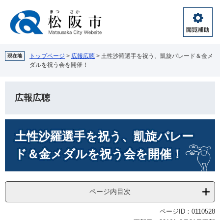
ペ
メ
ー
ニ
ジ
ュ
閲
の
ー
覧
先
を
補
頭
飛
トップページ
>
広報広聴
>
土性沙羅選手を祝う、凱旋パレード＆金メ
現在地
助
ダルを祝う会を開催！
で
ば
す。
し
て
広報広聴
本
文
へ
本
土性沙羅選手を祝う、凱旋パレー
文
ド＆金メダルを祝う会を開催！
ページ内目次
ページID：0110528