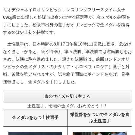
リオデジャネイロオリンピック、レスリングフリースタイル女子
69kg級に出場した松阪市出身の土性沙羅選手が、金メダルの栄冠を
手にしました。松阪市出身の選手がオリンピックで金メダルを獲得
するのは史上初の快挙です。
土性選手は、日本時間の8月17日午後10時に1回戦に登場。危なげ
なく勝ち上がると、続く2回戦、準々決勝、準決勝では逆転勝ちをお
さめ、決勝に駒を進めました。迎えた決勝戦は、前回ロンドンオリ
ンピックの金メダリストのナタリア・ボロベワ（ロシア）選手と対
戦。苦戦を強いられますが、試合終了間際にポイントをあげ、見事
逆転勝ちし、金メダルを手にしました。
表のサイズを切り替える
土性選手、念願の金メダルおめでとう！！
栄監督をかついで金メダルを喜
金メダルをもつ土性選手
ぶ土性選手