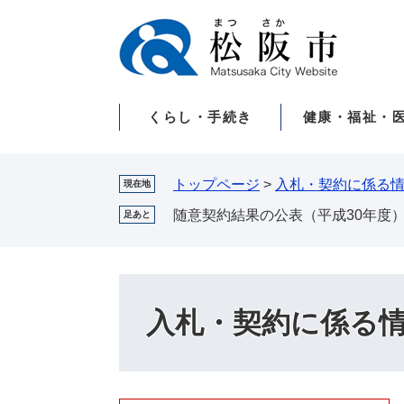
ペ
メ
ー
ニ
ジ
ュ
の
ー
先
を
くらし・手続き
健康・福祉・
頭
飛
で
ば
す。
し
て
トップページ
>
入札・契約に係る
現在地
本
随意契約結果の公表（平成30年度
足あと
文
へ
入札・契約に係る