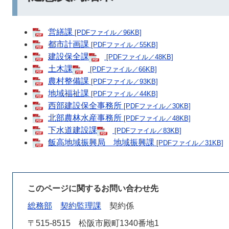
営繕課
[PDFファイル／96KB]
都市計画課
[PDFファイル／55KB]
建設保全課
[PDFファイル／48KB]
土木課
[PDFファイル／66KB]
農村整備課
[PDFファイル／93KB]
地域福祉課
[PDFファイル／44KB]
西部建設保全事務所
[PDFファイル／30KB]
北部農林水産事務所
[PDFファイル／48KB]
下水道建設課
[PDFファイル／83KB]
飯高地域振興局 地域振興課
[PDFファイル／31KB]
このページに関するお問い合わせ先
総務部
契約監理課
契約係
〒515-8515
松阪市殿町1340番地1