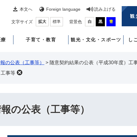
本文へ
Foreign language
読み上げる
観
文字サイズ
拡大
標準
背景色
白
黒
青
医療
子育て・教育
観光・文化・スポーツ
し
情報の公表（工事等）
>
随意契約結果の公表（平成30年度）工
）工事等
情報の公表（工事等）