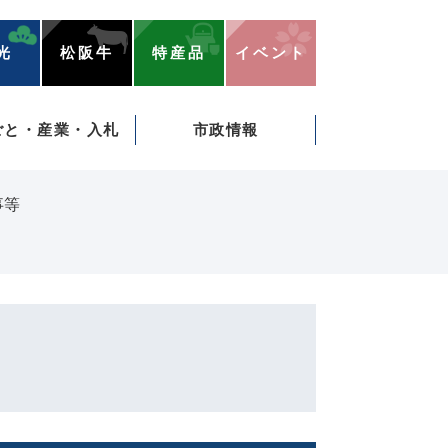
光
松阪牛
特産品
イベント
ごと・産業・入札
市政情報
事等