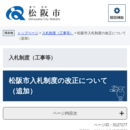
ペ
メ
ー
ニ
ジ
ュ
閲
の
ー
覧
先
を
補
頭
飛
トップページ
>
入札制度（工事等）
>
松阪市入札制度の改正について
現在地
助
（追加）
で
ば
す。
し
て
入札制度（工事等）
本
文
へ
本
松阪市入札制度の改正について
文
（追加）
ページ内目次
ページID：0127177