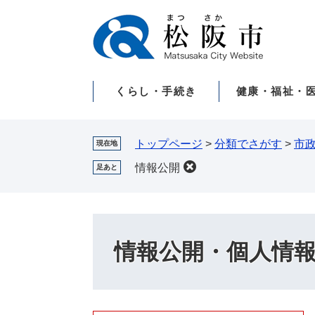
ペ
メ
ー
ニ
ジ
ュ
の
ー
先
を
くらし・手続き
健康・福祉・
頭
飛
で
ば
す。
し
て
トップページ
>
分類でさがす
>
市
現在地
本
情報公開
足あと
文
へ
情報公開・個人情