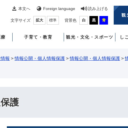
本文へ
Foreign language
読み上げる
観
文字サイズ
拡大
標準
背景色
白
黒
青
医療
子育て・教育
観光・文化・スポーツ
し
政情報
>
情報公開・個人情報保護
>
情報公開・個人情報保護
>
報保護