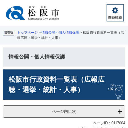
ペ
メ
ー
ニ
ジ
ュ
閲
の
ー
覧
先
を
補
頭
飛
トップページ
>
情報公開・個人情報保護
>
松阪市行政資料一覧表（広
現在地
助
報広聴・選挙・統計・人事）
で
ば
す。
し
て
情報公開・個人情報保護
本
文
へ
本
松阪市行政資料一覧表（広報広
文
聴・選挙・統計・人事）
ページ内目次
ページID：0117004