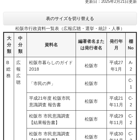
更新日：2025年2月21日更新
表のサイズを切り替える
松阪市行政資料一覧表（広報広聴・選挙・統計・人事）
大
中
編著者名また
発行年
棚
分
分
資料名
は発行者名
月
No
類
類
B
広
松阪市暮らしのガイド
平成27
A-
松阪市
総
報
2018
年1月
2
務
広
C-
聴
「市民の声」
松阪市
1
平成21年度 松阪市民
平成21
C-
松阪市
意識調査 報告書
年11月
2
松阪市 市民意識調査
平成29
C-
松阪市
【結果報告書】
年11月
2
松阪市 市民意識調査
平成30
C-
松阪市