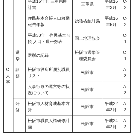
平成16年刊 三重県統
平成16
C-
三重県
計書
年3月
2
住民基本台帳人口移動
平成16
C-
総務省統計局
報告年報
年5月
2
平成30年 住民基本台
C-
国土地理協会
帳 人口・世帯数表
1
選
松阪市選挙管
C-
選挙の記録
挙
理委員会
1
C
諸
松阪市役所所属別職員
A-
松阪市
人
務
リスト
3
事
人事行政の運営等の状
A-
松阪市
況について
3
研
松阪市人材育成基本方
平成22
A-
松阪市
修
針
年3月
3
松阪市職員人権研修計
平成24
A-
松阪市
画
年3月
3