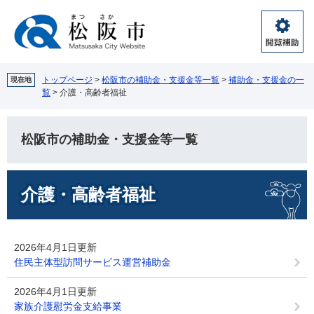
ペ
メ
ー
ニ
ジ
ュ
閲
の
ー
覧
先
を
補
頭
飛
トップページ
>
松阪市の補助金・支援金等一覧
>
補助金・支援金の一
現在地
助
覧
>
介護・高齢者福祉
で
ば
す。
し
て
松阪市の補助金・支援金等一覧
本
文
へ
本
介護・高齢者福祉
文
2026年4月1日更新
住民主体型訪問サービス運営補助金
2026年4月1日更新
家族介護慰労金支給事業