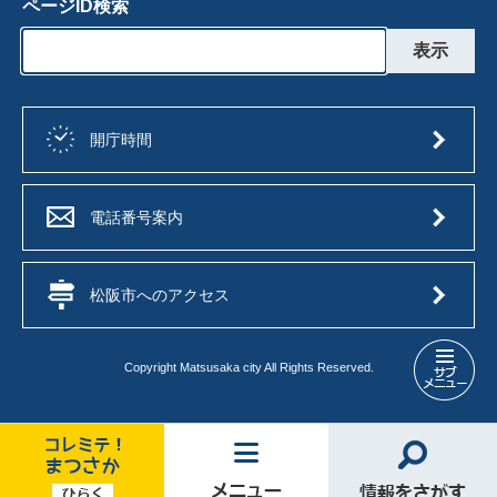
ページID検索
開庁時間
電話番号案内
松阪市へのアクセス
Copyright Matsusaka city All Rights Reserved.
松
阪
市
の
補
コ
メ
情